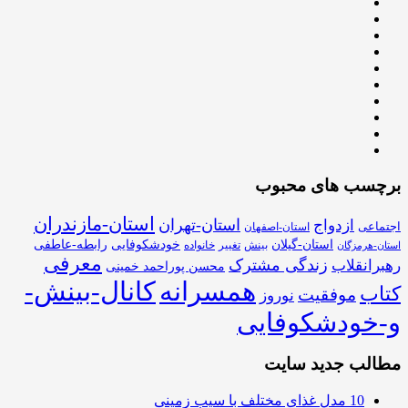
برچسب های محبوب
استان-مازندران
استان-تهران
ازدواج
اجتماعی
استان-اصفهان
استان-گیلان
خودشکوفایی
رابطه-عاطفی
بینش
تغییر
خانواده
استان-هرمزگان
معرفی
زندگی مشترک
رهبرانقلاب
محسن پوراحمد خمینی
همسرانه
کانال-بینش-
کتاب
موفقیت
نوروز
و-خودشکوفایی
مطالب جدید سایت
10 مدل غذای مختلف با سیب زمینی