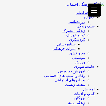
فصد
خون
صفحه اصلی
غرب
خانواده
تهران
روانشناسی
خشکشویی
سبک زندگی
تصفیه
زندگی مشترک
آب
غذا و خوراک
جرثقیل
گردشگری
برقی
a>
صنایع دستی
طراحی
میراث فرهنگی
سایت
مد و فشن
vip
موسیقی
امداد
ورزش
باتری
جامعه شهری
تهران
آموزش و پرورش
رفاه و آسیب های اجتماعی
بحران های اجتماعی
محیط زیست
آموزش
کتاب و ادبیات
بزرگان
زندگی نامه