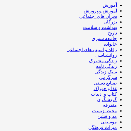
آموزش
آموزش و پرورش
بحران های اجتماعی
بزرگان
بهداشت و سلامت
تاریخ
جامعه شهری
خانواده
رفاه و آسیب های اجتماعی
روانشناسی
زندگی مشترک
زندگی نامه
سبک زندگی
سرگرمی
صنایع دستی
غذا و خوراک
کتاب و ادبیات
گردشگری
متفرقه
محیط زیست
مد و فشن
موسیقی
میراث فرهنگی