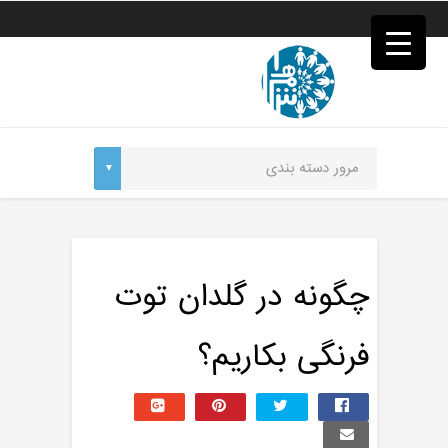
فصد
خون
غرب
تهران
خشکشویی
تصفیه
آب
جرثقیل
برقی
a>
طراحی
سایت
vip
امداد
چگونه در گلدان توت
باتری
تهران
فرنگی بکاریم؟