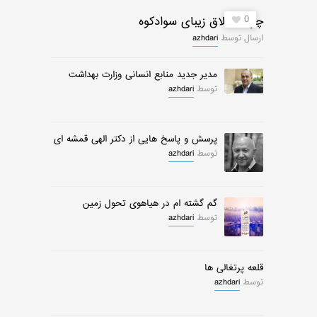
0
چرات ییلاق زیبای سوادکوه
ارسال توسط
azhdari
مدیر جدید منابع انسانی وزارت بهداشت
توسط
azhdari
پرسش و پاسخ هایی از دکتر الهی قمشه ای
توسط
azhdari
گم گشته ام در هیاهوی تحول زمین
توسط
azhdari
قلعه پرتغالی ها
توسط
azhdari