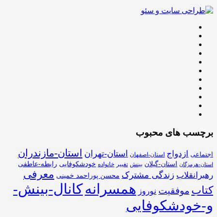
برچسب های محبوب
استان-مازندران
استان-تهران
ازدواج
اجتماعی
استان-اصفهان
استان-گیلان
خودشکوفایی
رابطه-عاطفی
بینش
تغییر
خانواده
استان-هرمزگان
معرفی
زندگی مشترک
رهبرانقلاب
محسن پوراحمد خمینی
همسرانه
کانال-بینش-
کتاب
موفقیت
نوروز
و-خودشکوفایی