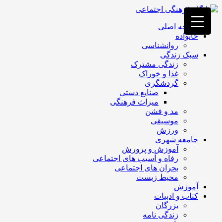
فصد
خون
صفحه اصلی
غرب
خانواده
تهران
روانشناسی
خشکشویی
سبک زندگی
تصفیه
زندگی مشترک
آب
غذا و خوراک
جرثقیل
گردشگری
برقی
a>
صنایع دستی
طراحی
میراث فرهنگی
سایت
مد و فشن
vip
موسیقی
امداد
ورزش
باتری
جامعه شهری
تهران
آموزش و پرورش
رفاه و آسیب های اجتماعی
بحران های اجتماعی
محیط زیست
آموزش
کتاب و ادبیات
بزرگان
زندگی نامه