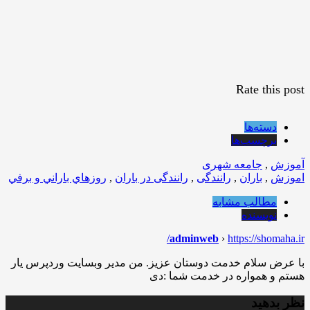
Rate this post
دسته‌ها
برچسب‌ها
آموزش
,
جامعه شهری
اموزش
,
باران
,
رانندگی
,
رانندگی در باران
,
روزهاي باراني و برفي
مطالب مشابه
نویسنده
adminweb
›
https://shomaha.ir/
با عرض سلام خدمت دوستان عزیز. من مدیر وبسایت وردپرس یار
هستم و همواره در خدمت شما :دی
نظر بدهید