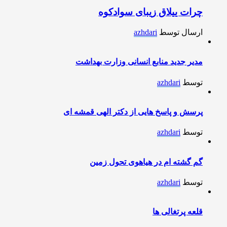
چرات ییلاق زیبای سوادکوه
ارسال توسط
azhdari
مدیر جدید منابع انسانی وزارت بهداشت
توسط
azhdari
پرسش و پاسخ هایی از دکتر الهی قمشه ای
توسط
azhdari
گم گشته ام در هیاهوی تحول زمین
توسط
azhdari
قلعه پرتغالی ها