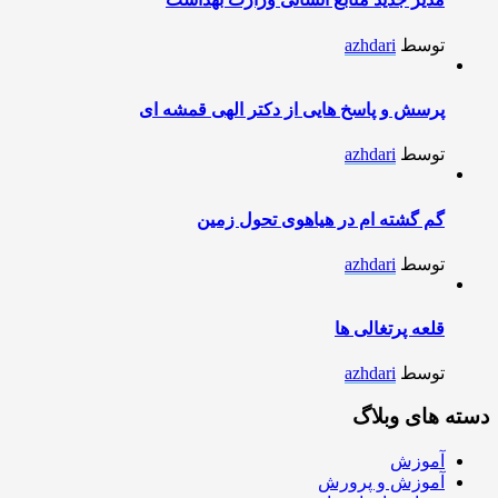
توسط
azhdari
پرسش و پاسخ هایی از دکتر الهی قمشه ای
توسط
azhdari
گم گشته ام در هیاهوی تحول زمین
توسط
azhdari
قلعه پرتغالی ها
توسط
azhdari
دسته های وبلاگ
آموزش
آموزش و پرورش