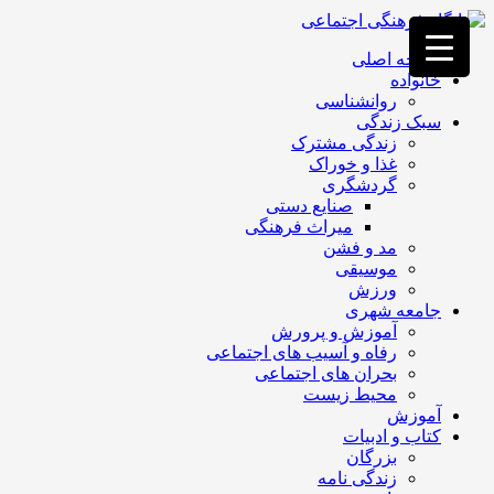
فصد
خون
صفحه اصلی
غرب
خانواده
تهران
روانشناسی
خشکشویی
سبک زندگی
تصفیه
زندگی مشترک
آب
غذا و خوراک
جرثقیل
گردشگری
برقی
a>
صنایع دستی
طراحی
میراث فرهنگی
سایت
مد و فشن
vip
موسیقی
امداد
ورزش
باتری
جامعه شهری
تهران
آموزش و پرورش
رفاه و آسیب های اجتماعی
بحران های اجتماعی
محیط زیست
آموزش
کتاب و ادبیات
بزرگان
زندگی نامه