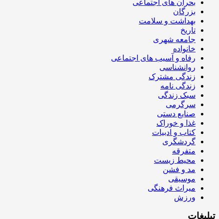
بحران های اجتماعی
بزرگان
بهداشت و سلامت
تاریخ
جامعه شهری
خانواده
رفاه و آسیب های اجتماعی
روانشناسی
زندگی مشترک
زندگی نامه
سبک زندگی
سرگرمی
صنایع دستی
غذا و خوراک
کتاب و ادبیات
گردشگری
متفرقه
محیط زیست
مد و فشن
موسیقی
میراث فرهنگی
ورزش
تبلیغات