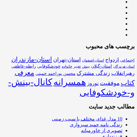
برچسب های محبوب
استان-مازندران
استان-تهران
ازدواج
اجتماعی
استان-اصفهان
استان-گیلان
خودشکوفایی
رابطه-عاطفی
بینش
تغییر
خانواده
استان-هرمزگان
معرفی
زندگی مشترک
رهبرانقلاب
محسن پوراحمد خمینی
همسرانه
کانال-بینش-
کتاب
موفقیت
نوروز
و-خودشکوفایی
مطالب جدید سایت
10 مدل غذای مختلف با سیب زمینی
زندگی نامه حمید سبزواری
تصویری از خاورمیانه
فرزندداری