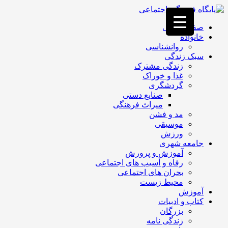
فصد
خون
صفحه اصلی
غرب
خانواده
تهران
روانشناسی
خشکشویی
سبک زندگی
تصفیه
زندگی مشترک
آب
غذا و خوراک
جرثقیل
گردشگری
برقی
a>
صنایع دستی
طراحی
میراث فرهنگی
سایت
مد و فشن
vip
موسیقی
امداد
ورزش
باتری
جامعه شهری
تهران
آموزش و پرورش
رفاه و آسیب های اجتماعی
بحران های اجتماعی
محیط زیست
آموزش
کتاب و ادبیات
بزرگان
زندگی نامه