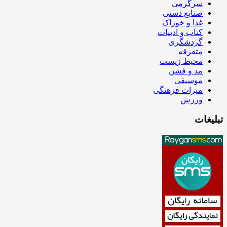
سرگرمی
صنایع دستی
غذا و خوراک
کتاب و ادبیات
گردشگری
متفرقه
محیط زیست
مد و فشن
موسیقی
میراث فرهنگی
ورزش
تبلیغات