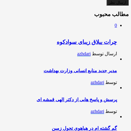
مطالب محبوب
0
چرات ییلاق زیبای سوادکوه
ارسال توسط
azhdari
مدیر جدید منابع انسانی وزارت بهداشت
توسط
azhdari
پرسش و پاسخ هایی از دکتر الهی قمشه ای
توسط
azhdari
گم گشته ام در هیاهوی تحول زمین