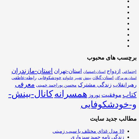
برچسب های محبوب
استان-مازندران
استان-تهران
ازدواج
اجتماعی
استان-اصفهان
استان-گیلان
خودشکوفایی
رابطه-عاطفی
بینش
تغییر
خانواده
استان-هرمزگان
معرفی
زندگی مشترک
رهبرانقلاب
محسن پوراحمد خمینی
همسرانه
کانال-بینش-
کتاب
موفقیت
نوروز
و-خودشکوفایی
مطالب جدید سایت
10 مدل غذای مختلف با سیب زمینی
زندگی نامه حمید سبزواری