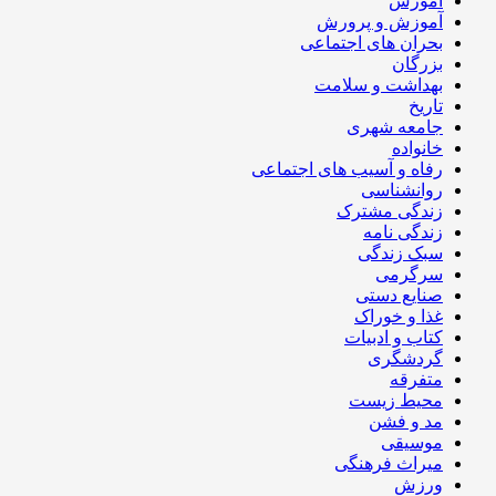
آموزش
آموزش و پرورش
بحران های اجتماعی
بزرگان
بهداشت و سلامت
تاریخ
جامعه شهری
خانواده
رفاه و آسیب های اجتماعی
روانشناسی
زندگی مشترک
زندگی نامه
سبک زندگی
سرگرمی
صنایع دستی
غذا و خوراک
کتاب و ادبیات
گردشگری
متفرقه
محیط زیست
مد و فشن
موسیقی
میراث فرهنگی
ورزش