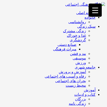
فصد
خون
صفحه اصلی
غرب
خانواده
تهران
روانشناسی
خشکشویی
سبک زندگی
تصفیه
زندگی مشترک
آب
غذا و خوراک
جرثقیل
گردشگری
برقی
a>
صنایع دستی
طراحی
میراث فرهنگی
سایت
مد و فشن
vip
موسیقی
امداد
ورزش
باتری
جامعه شهری
تهران
آموزش و پرورش
رفاه و آسیب های اجتماعی
بحران های اجتماعی
محیط زیست
آموزش
کتاب و ادبیات
بزرگان
زندگی نامه