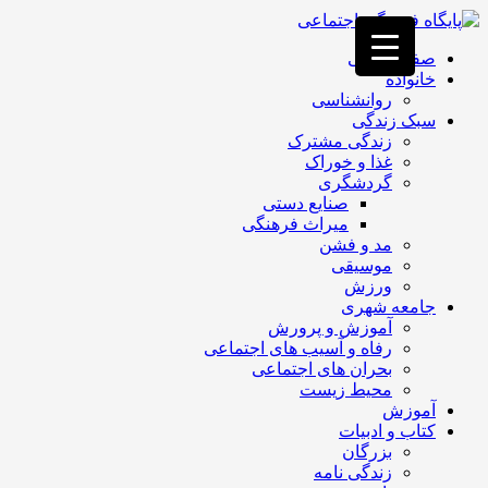
فصد
خون
صفحه اصلی
غرب
خانواده
تهران
روانشناسی
خشکشویی
سبک زندگی
تصفیه
زندگی مشترک
آب
غذا و خوراک
جرثقیل
گردشگری
برقی
a>
صنایع دستی
طراحی
میراث فرهنگی
سایت
مد و فشن
vip
موسیقی
امداد
ورزش
باتری
جامعه شهری
تهران
آموزش و پرورش
رفاه و آسیب های اجتماعی
بحران های اجتماعی
محیط زیست
آموزش
کتاب و ادبیات
بزرگان
زندگی نامه