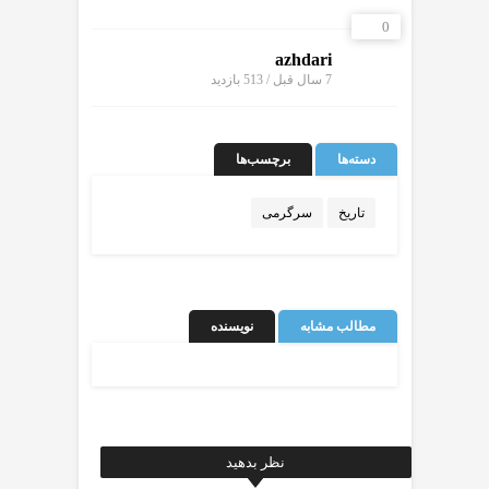
0
azhdari
7 سال قبل / 513
بازدید
دسته‌ها
برچسب‌ها
تاریخ
سرگرمی
مطالب مشابه
نویسنده
نظر بدهید