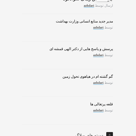
ارسال توسط
azhdari
مدیر جدید منابع انسانی وزارت بهداشت
توسط
azhdari
پرسش و پاسخ هایی از دکتر الهی قمشه ای
توسط
azhdari
گم گشته ام در هیاهوی تحول زمین
توسط
azhdari
قلعه پرتغالی ها
توسط
azhdari
دسته های وبلاگ