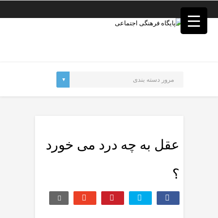
فصد
خون
غرب
تهران
خشکشویی
تصفیه
آب
جرثقیل
برقی
a>
طراحی
سایت
vip
امداد
عقل به چه درد می خورد
باتری
تهران
؟