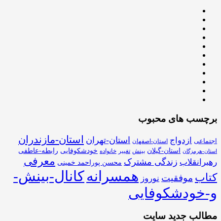
برچسب های محبوب
استان-مازندران
استان-تهران
ازدواج
اجتماعی
استان-اصفهان
استان-گیلان
خودشکوفایی
رابطه-عاطفی
بینش
تغییر
خانواده
استان-هرمزگان
معرفی
زندگی مشترک
رهبرانقلاب
محسن پوراحمد خمینی
همسرانه
کانال-بینش-
کتاب
موفقیت
نوروز
و-خودشکوفایی
مطالب جدید سایت