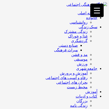
فصد
خون
صفحه اصلی
غرب
خانواده
تهران
روانشناسی
خشکشویی
سبک زندگی
تصفیه
زندگی مشترک
آب
غذا و خوراک
جرثقیل
گردشگری
برقی
a>
صنایع دستی
طراحی
میراث فرهنگی
سایت
مد و فشن
vip
موسیقی
امداد
ورزش
باتری
جامعه شهری
تهران
آموزش و پرورش
رفاه و آسیب های اجتماعی
بحران های اجتماعی
محیط زیست
آموزش
کتاب و ادبیات
بزرگان
زندگی نامه