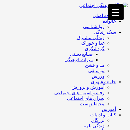
فصد
خون
صفحه اصلی
غرب
خانواده
تهران
روانشناسی
خشکشویی
سبک زندگی
تصفیه
زندگی مشترک
آب
غذا و خوراک
جرثقیل
گردشگری
برقی
a>
صنایع دستی
طراحی
میراث فرهنگی
سایت
مد و فشن
vip
موسیقی
امداد
ورزش
باتری
جامعه شهری
تهران
آموزش و پرورش
رفاه و آسیب های اجتماعی
بحران های اجتماعی
محیط زیست
آموزش
کتاب و ادبیات
بزرگان
زندگی نامه