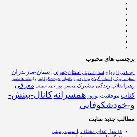
برچسب های محبوب
استان-مازندران
استان-تهران
ازدواج
اجتماعی
استان-اصفهان
استان-گیلان
خودشکوفایی
رابطه-عاطفی
بینش
تغییر
خانواده
استان-هرمزگان
معرفی
زندگی مشترک
رهبرانقلاب
محسن پوراحمد خمینی
همسرانه
کانال-بینش-
کتاب
موفقیت
نوروز
و-خودشکوفایی
مطالب جدید سایت
10 مدل غذای مختلف با سیب زمینی