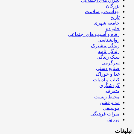
بحران های اجتماعی
بزرگان
بهداشت و سلامت
تاریخ
جامعه شهری
خانواده
رفاه و آسیب های اجتماعی
روانشناسی
زندگی مشترک
زندگی نامه
سبک زندگی
سرگرمی
صنایع دستی
غذا و خوراک
کتاب و ادبیات
گردشگری
متفرقه
محیط زیست
مد و فشن
موسیقی
میراث فرهنگی
ورزش
تبلیغات