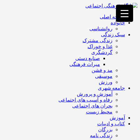
فصد
خون
صفحه اصلی
غرب
خانواده
تهران
روانشناسی
خشکشویی
سبک زندگی
تصفیه
زندگی مشترک
آب
غذا و خوراک
جرثقیل
گردشگری
برقی
a>
صنایع دستی
طراحی
میراث فرهنگی
سایت
مد و فشن
vip
موسیقی
امداد
ورزش
باتری
جامعه شهری
تهران
آموزش و پرورش
رفاه و آسیب های اجتماعی
بحران های اجتماعی
محیط زیست
آموزش
کتاب و ادبیات
بزرگان
زندگی نامه