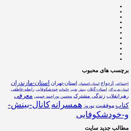
برچسب های محبوب
استان-مازندران
استان-تهران
ازدواج
اجتماعی
استان-اصفهان
استان-گیلان
خودشکوفایی
رابطه-عاطفی
بینش
تغییر
خانواده
استان-هرمزگان
معرفی
زندگی مشترک
رهبرانقلاب
محسن پوراحمد خمینی
همسرانه
کانال-بینش-
کتاب
موفقیت
نوروز
و-خودشکوفایی
مطالب جدید سایت