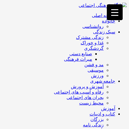
فصد
خون
صفحه اصلی
غرب
خانواده
تهران
روانشناسی
خشکشویی
سبک زندگی
تصفیه
زندگی مشترک
آب
غذا و خوراک
جرثقیل
گردشگری
برقی
a>
صنایع دستی
طراحی
میراث فرهنگی
سایت
مد و فشن
vip
موسیقی
امداد
ورزش
باتری
جامعه شهری
تهران
آموزش و پرورش
رفاه و آسیب های اجتماعی
بحران های اجتماعی
محیط زیست
آموزش
کتاب و ادبیات
بزرگان
زندگی نامه