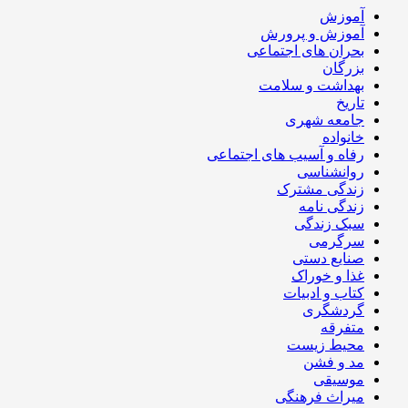
آموزش
آموزش و پرورش
بحران های اجتماعی
بزرگان
بهداشت و سلامت
تاریخ
جامعه شهری
خانواده
رفاه و آسیب های اجتماعی
روانشناسی
زندگی مشترک
زندگی نامه
سبک زندگی
سرگرمی
صنایع دستی
غذا و خوراک
کتاب و ادبیات
گردشگری
متفرقه
محیط زیست
مد و فشن
موسیقی
میراث فرهنگی