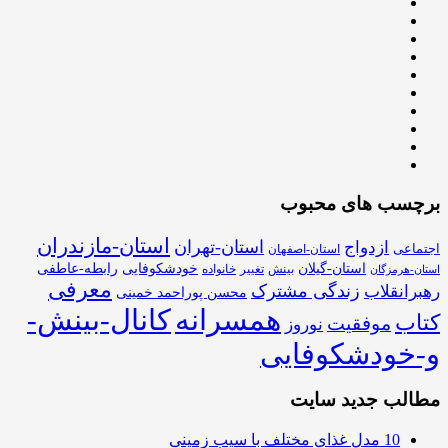
برچسب های محبوب
استان-مازندران
استان-تهران
ازدواج
اجتماعی
استان-اصفهان
استان-گیلان
خودشکوفایی
رابطه-عاطفی
بینش
تغییر
خانواده
استان-هرمزگان
معرفی
زندگی مشترک
رهبرانقلاب
محسن پوراحمد خمینی
همسرانه
کانال-بینش-
کتاب
موفقیت
نوروز
و-خودشکوفایی
مطالب جدید سایت
10 مدل غذای مختلف با سیب زمینی