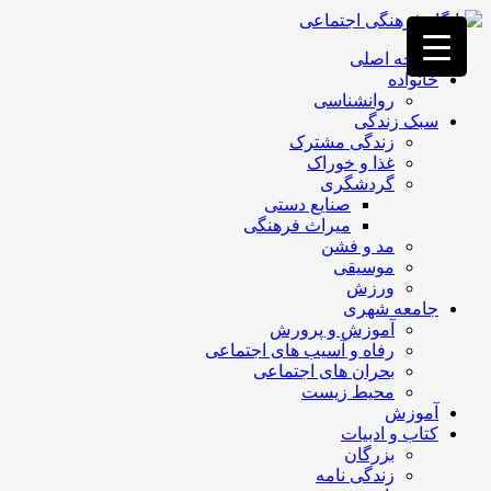
فصد
خون
صفحه اصلی
غرب
خانواده
تهران
روانشناسی
خشکشویی
سبک زندگی
تصفیه
زندگی مشترک
آب
غذا و خوراک
جرثقیل
گردشگری
برقی
a>
صنایع دستی
طراحی
میراث فرهنگی
سایت
مد و فشن
vip
موسیقی
امداد
ورزش
باتری
جامعه شهری
تهران
آموزش و پرورش
رفاه و آسیب های اجتماعی
بحران های اجتماعی
محیط زیست
آموزش
کتاب و ادبیات
بزرگان
زندگی نامه