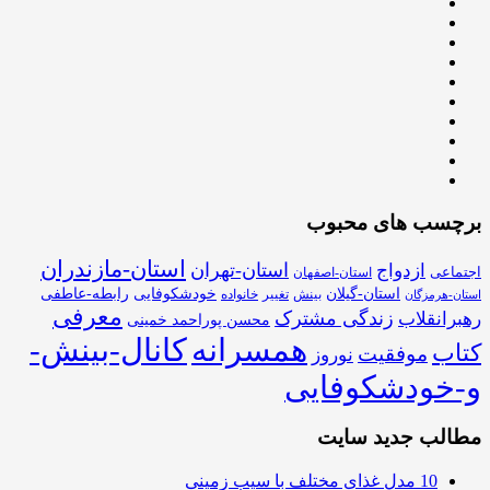
برچسب های محبوب
استان-مازندران
استان-تهران
ازدواج
اجتماعی
استان-اصفهان
استان-گیلان
خودشکوفایی
رابطه-عاطفی
بینش
تغییر
خانواده
استان-هرمزگان
معرفی
زندگی مشترک
رهبرانقلاب
محسن پوراحمد خمینی
همسرانه
کانال-بینش-
کتاب
موفقیت
نوروز
و-خودشکوفایی
مطالب جدید سایت
10 مدل غذای مختلف با سیب زمینی