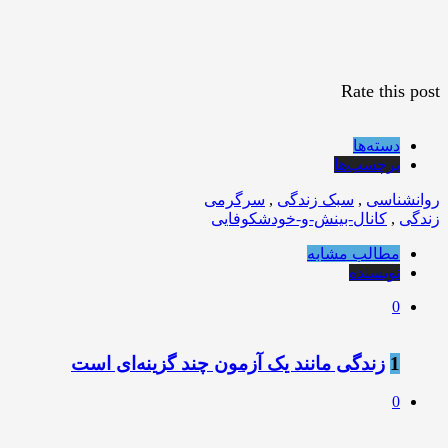
Rate this post
دسته‌ها
برچسب‌ها
روانشناسی
,
سبک زندگی
,
سرگرمی
زندگی
,
کانال-بینش-و-خودشکوفایی
مطالب مشابه
نویسنده
0
1
زندگی مانند يک آزمون چند گزينه‌ای است
0