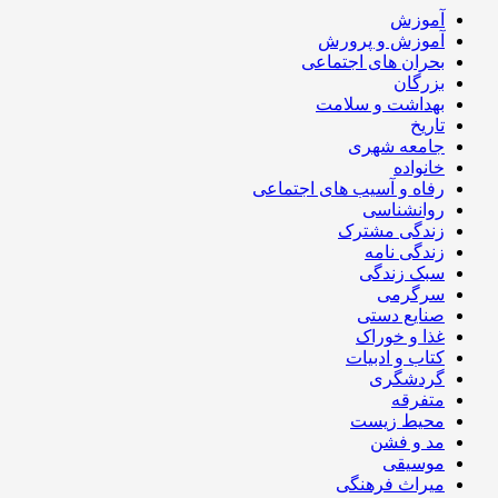
آموزش
آموزش و پرورش
بحران های اجتماعی
بزرگان
بهداشت و سلامت
تاریخ
جامعه شهری
خانواده
رفاه و آسیب های اجتماعی
روانشناسی
زندگی مشترک
زندگی نامه
سبک زندگی
سرگرمی
صنایع دستی
غذا و خوراک
کتاب و ادبیات
گردشگری
متفرقه
محیط زیست
مد و فشن
موسیقی
میراث فرهنگی