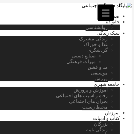
فصد
خون
صفحه اصلی
غرب
خانواده
تهران
روانشناسی
خشکشویی
سبک زندگی
تصفیه
زندگی مشترک
آب
غذا و خوراک
جرثقیل
گردشگری
برقی
a>
صنایع دستی
طراحی
میراث فرهنگی
سایت
مد و فشن
vip
موسیقی
امداد
ورزش
باتری
جامعه شهری
تهران
آموزش و پرورش
رفاه و آسیب های اجتماعی
بحران های اجتماعی
محیط زیست
آموزش
کتاب و ادبیات
بزرگان
زندگی نامه