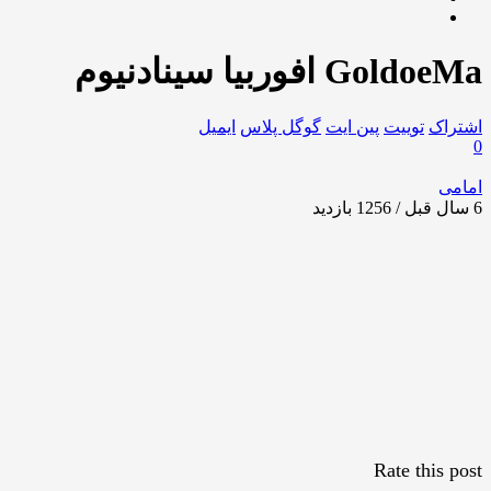
GoldoeMa افوربیا سینادنیوم
اشتراک
توییت
پین ایت
گوگل‌ پلاس
ایمیل
0
امامی
6 سال قبل / 1256
بازدید
Rate this post