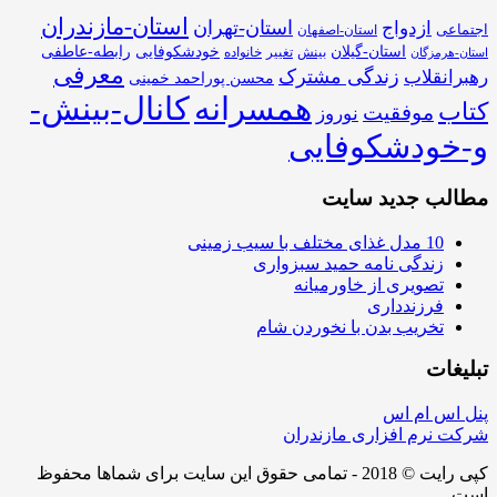
استان-مازندران
استان-تهران
ازدواج
اجتماعی
استان-اصفهان
استان-گیلان
خودشکوفایی
رابطه-عاطفی
بینش
تغییر
خانواده
استان-هرمزگان
معرفی
زندگی مشترک
رهبرانقلاب
محسن پوراحمد خمینی
همسرانه
کانال-بینش-
کتاب
موفقیت
نوروز
و-خودشکوفایی
مطالب جدید سایت
10 مدل غذای مختلف با سیب زمینی
زندگی نامه حمید سبزواری
تصویری از خاورمیانه
فرزندداری
تخریب بدن با نخوردن شام
تبلیغات
پنل اس ام اس
شرکت نرم افزاری مازندران
کپی رایت © 2018 - تمامی حقوق این سایت برای شماها محفوظ
است