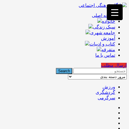
فصد
خون
صفحه اصلی
غرب
خانواده
تهران
خشکشویی
سبک زندگی
تصفیه
جامعه شهری
آب
آموزش
جرثقیل
کتاب و ادبیات
برقی
a>
متفرقه
طراحی
تماس با ما
سایت
vip
ارسال مطلب
امداد
باتری
تهران
ورزش
گردشگری
سرگرمی