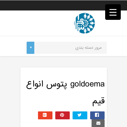
فصد
خون
غرب
تهران
خشکشویی
تصفیه
آب
جرثقیل
برقی
a>
طراحی
سایت
vip
امداد
goldoema پتوس انواع
باتری
تهران
قیم