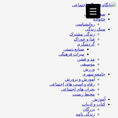
فصد
خون
صفحه اصلی
غرب
خانواده
تهران
روانشناسی
خشکشویی
سبک زندگی
تصفیه
زندگی مشترک
آب
غذا و خوراک
جرثقیل
گردشگری
برقی
a>
صنایع دستی
طراحی
میراث فرهنگی
سایت
مد و فشن
vip
موسیقی
امداد
ورزش
باتری
جامعه شهری
تهران
آموزش و پرورش
رفاه و آسیب های اجتماعی
بحران های اجتماعی
محیط زیست
آموزش
کتاب و ادبیات
بزرگان
زندگی نامه