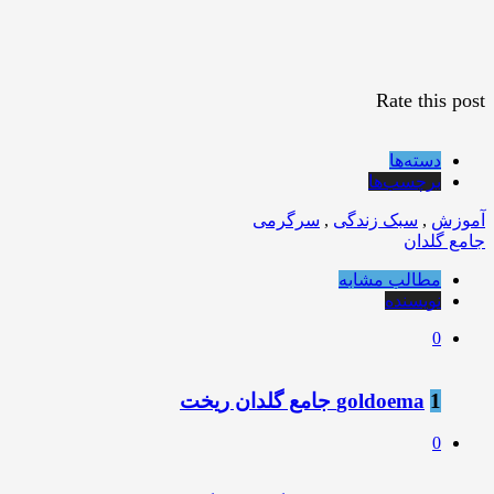
Rate this post
دسته‌ها
برچسب‌ها
آموزش
,
سبک زندگی
,
سرگرمی
جامع گلدان
مطالب مشابه
نویسنده
0
1
goldoema جامع گلدان ریخت
0