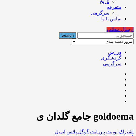
تاریخ
متفرقه
سرگرمی
تماس با ما
ارسال مطلب
ورزش
گردشگری
سرگرمی
goldoema جامع گلدان ی
اشتراک
توییت
پین ایت
گوگل‌ پلاس
ایمیل