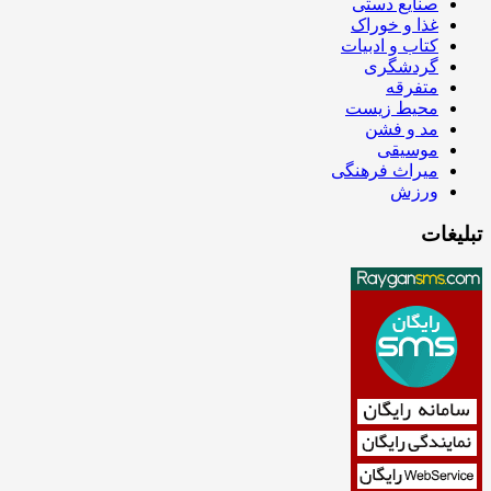
صنایع دستی
غذا و خوراک
کتاب و ادبیات
گردشگری
متفرقه
محیط زیست
مد و فشن
موسیقی
میراث فرهنگی
ورزش
تبلیغات