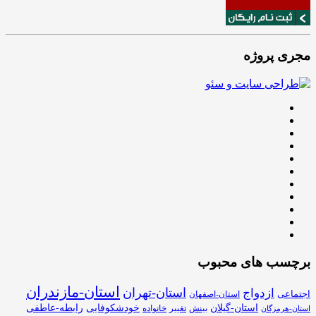
مجری پروژه
برچسب های محبوب
استان-مازندران
استان-تهران
ازدواج
اجتماعی
استان-اصفهان
استان-گیلان
خودشکوفایی
رابطه-عاطفی
بینش
تغییر
خانواده
استان-هرمزگان