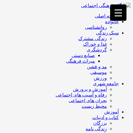
فصد
خون
صفحه اصلی
غرب
خانواده
تهران
روانشناسی
خشکشویی
سبک زندگی
تصفیه
زندگی مشترک
آب
غذا و خوراک
جرثقیل
گردشگری
برقی
a>
صنایع دستی
طراحی
میراث فرهنگی
سایت
مد و فشن
vip
موسیقی
امداد
ورزش
باتری
جامعه شهری
تهران
آموزش و پرورش
رفاه و آسیب های اجتماعی
بحران های اجتماعی
محیط زیست
آموزش
کتاب و ادبیات
بزرگان
زندگی نامه