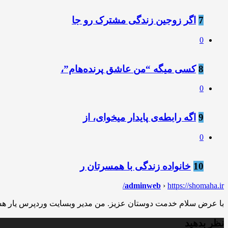
7
️اگر زوجین زندگی مشترک رو جا
0
8
کسی میگه “من عاشق پرنده‌هام”،
0
9
اگه رابطه‌ی پایدار میخوای، از
0
10
خانواده زندگی با همسرتان ر
adminweb
›
https://shomaha.ir/
با عرض سلام خدمت دوستان عزیز. من مدیر وبسایت وردپرس یار هس
نظر بدهید