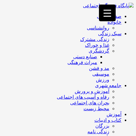
فصد
خون
صفحه اصلی
غرب
خانواده
تهران
روانشناسی
خشکشویی
سبک زندگی
تصفیه
زندگی مشترک
آب
غذا و خوراک
جرثقیل
گردشگری
برقی
a>
صنایع دستی
طراحی
میراث فرهنگی
سایت
مد و فشن
vip
موسیقی
امداد
ورزش
باتری
جامعه شهری
تهران
آموزش و پرورش
رفاه و آسیب های اجتماعی
بحران های اجتماعی
محیط زیست
آموزش
کتاب و ادبیات
بزرگان
زندگی نامه