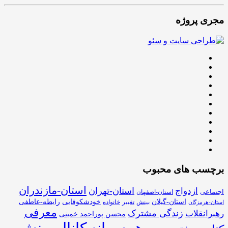
مجری پروژه
برچسب های محبوب
استان-مازندران
استان-تهران
ازدواج
اجتماعی
استان-اصفهان
استان-گیلان
خودشکوفایی
رابطه-عاطفی
بینش
تغییر
خانواده
استان-هرمزگان
معرفی
زندگی مشترک
رهبرانقلاب
محسن پوراحمد خمینی