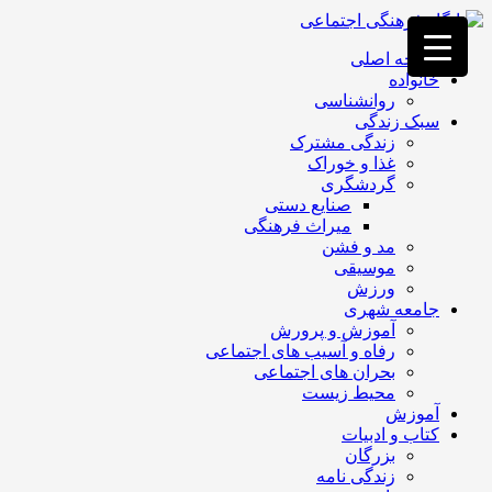
فصد
خون
صفحه اصلی
غرب
خانواده
تهران
روانشناسی
خشکشویی
سبک زندگی
تصفیه
زندگی مشترک
آب
غذا و خوراک
جرثقیل
گردشگری
برقی
a>
صنایع دستی
طراحی
میراث فرهنگی
سایت
مد و فشن
vip
موسیقی
امداد
ورزش
باتری
جامعه شهری
تهران
آموزش و پرورش
رفاه و آسیب های اجتماعی
بحران های اجتماعی
محیط زیست
آموزش
کتاب و ادبیات
بزرگان
زندگی نامه