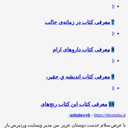
0
7
معرفى كتاب در زمانه‌ی جالب
0
8
معرفی کتاب داروهای ارام
0
9
معرفی کتاب انديشه ي حقير،
0
10
معرفی کتاب این کتاب رنج‌های
adminweb
›
https://shomaha.ir/
با عرض سلام خدمت دوستان عزیز. من مدیر وبسایت وردپرس یار