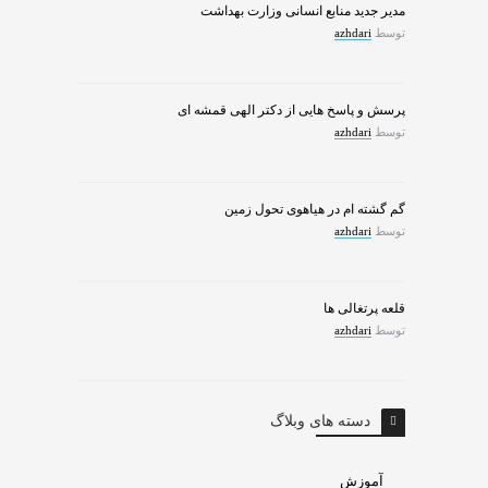
مدیر جدید منابع انسانی وزارت بهداشت
توسط
azhdari
پرسش و پاسخ هایی از دکتر الهی قمشه ای
توسط
azhdari
گم گشته ام در هیاهوی تحول زمین
توسط
azhdari
قلعه پرتغالی ها
توسط
azhdari
دسته های وبلاگ
آموزش