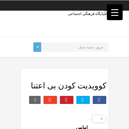
فصد
خون
غرب
تهران
خشکشویی
تصفیه
آب
جرثقیل
برقی
a>
طراحی
سایت
vip
امداد
کوویدیت کودن بی اعتنا
باتری
تهران
0
امامی