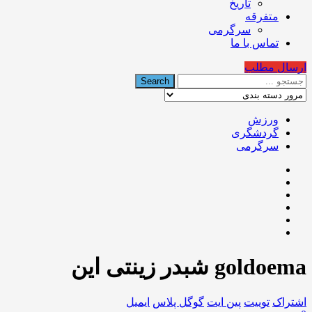
تاریخ
متفرقه
سرگرمی
تماس با ما
ارسال مطلب
ورزش
گردشگری
سرگرمی
goldoema شبدر زینتی این
اشتراک
توییت
پین ایت
گوگل‌ پلاس
ایمیل