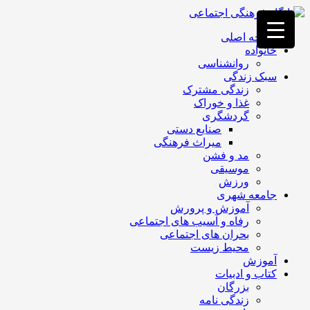
فصد
خون
صفحه اصلی
غرب
خانواده
تهران
روانشناسی
خشکشویی
سبک زندگی
تصفیه
زندگی مشترک
آب
غذا و خوراک
جرثقیل
گردشگری
برقی
a>
صنایع دستی
طراحی
میراث فرهنگی
سایت
مد و فشن
vip
موسیقی
امداد
ورزش
باتری
جامعه شهری
تهران
آموزش و پرورش
رفاه و آسیب های اجتماعی
بحران های اجتماعی
محیط زیست
آموزش
کتاب و ادبیات
بزرگان
زندگی نامه