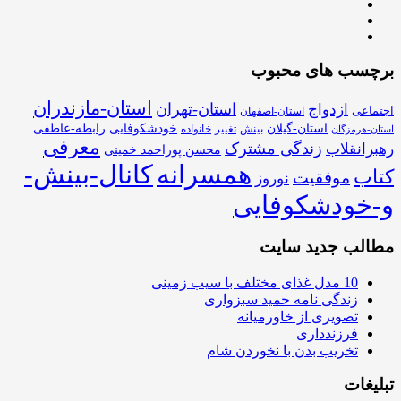
برچسب های محبوب
استان-مازندران
استان-تهران
ازدواج
اجتماعی
استان-اصفهان
استان-گیلان
خودشکوفایی
رابطه-عاطفی
بینش
تغییر
خانواده
استان-هرمزگان
معرفی
زندگی مشترک
رهبرانقلاب
محسن پوراحمد خمینی
همسرانه
کانال-بینش-
کتاب
موفقیت
نوروز
و-خودشکوفایی
مطالب جدید سایت
10 مدل غذای مختلف با سیب زمینی
زندگی نامه حمید سبزواری
تصویری از خاورمیانه
فرزندداری
تخریب بدن با نخوردن شام
تبلیغات