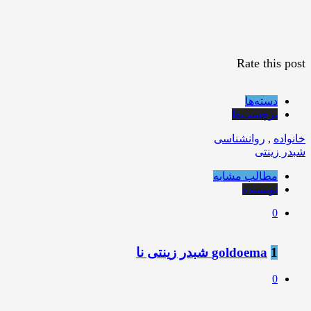
Rate this post
دسته‌ها
برچسب‌ها
خانواده
,
روانشناسی
شبدر زینتی
مطالب مشابه
نویسنده
0
1
goldoema شبدر زینتی نا
0