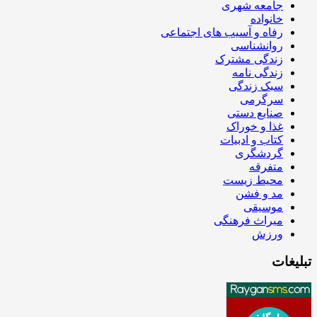
جامعه شهری
خانواده
رفاه و آسیب های اجتماعی
روانشناسی
زندگی مشترک
زندگی نامه
سبک زندگی
سرگرمی
صنایع دستی
غذا و خوراک
کتاب و ادبیات
گردشگری
متفرقه
محیط زیست
مد و فشن
موسیقی
میراث فرهنگی
ورزش
تبلیغات