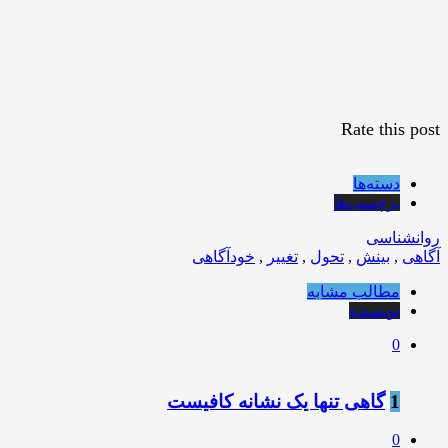
Rate this post
دسته‌ها
برچسب‌ها
روانشناسی
آگاهی
,
بینش
,
تحول
,
تغییر
,
خودآگاهی
مطالب مشابه
نویسنده
0
1
️گاﻫﯽ ﺗﻨﻬﺎ ﯾﮏ ﻧﺸﺎﻧﻪ ﮐﺎﻓﯿﺴﺖ
0