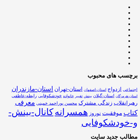
برچسب های محبوب
استان-مازندران
استان-تهران
ازدواج
اجتماعی
استان-اصفهان
استان-گیلان
خودشکوفایی
رابطه-عاطفی
بینش
تغییر
خانواده
استان-هرمزگان
معرفی
زندگی مشترک
رهبرانقلاب
محسن پوراحمد خمینی
همسرانه
کانال-بینش-
کتاب
موفقیت
نوروز
و-خودشکوفایی
مطالب جدید سایت