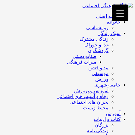
فصد
خون
صفحه اصلی
غرب
خانواده
تهران
روانشناسی
خشکشویی
سبک زندگی
تصفیه
زندگی مشترک
آب
غذا و خوراک
جرثقیل
گردشگری
برقی
a>
صنایع دستی
طراحی
میراث فرهنگی
سایت
مد و فشن
vip
موسیقی
امداد
ورزش
باتری
جامعه شهری
تهران
آموزش و پرورش
رفاه و آسیب های اجتماعی
بحران های اجتماعی
محیط زیست
آموزش
کتاب و ادبیات
بزرگان
زندگی نامه