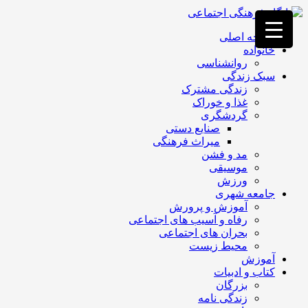
فصد
خون
صفحه اصلی
غرب
خانواده
تهران
روانشناسی
خشکشویی
سبک زندگی
تصفیه
زندگی مشترک
آب
غذا و خوراک
جرثقیل
گردشگری
برقی
a>
صنایع دستی
طراحی
میراث فرهنگی
سایت
مد و فشن
vip
موسیقی
امداد
ورزش
باتری
جامعه شهری
تهران
آموزش و پرورش
رفاه و آسیب های اجتماعی
بحران های اجتماعی
محیط زیست
آموزش
کتاب و ادبیات
بزرگان
زندگی نامه