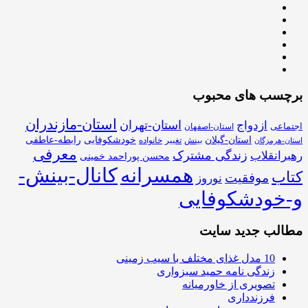
برچسب های محبوب
استان-مازندران
استان-تهران
ازدواج
اجتماعی
استان-اصفهان
استان-گیلان
خودشکوفایی
رابطه-عاطفی
بینش
تغییر
خانواده
استان-هرمزگان
معرفی
زندگی مشترک
رهبرانقلاب
محسن پوراحمد خمینی
همسرانه
کانال-بینش-
کتاب
موفقیت
نوروز
و-خودشکوفایی
مطالب جدید سایت
10 مدل غذای مختلف با سیب زمینی
زندگی نامه حمید سبزواری
تصویری از خاورمیانه
فرزندداری