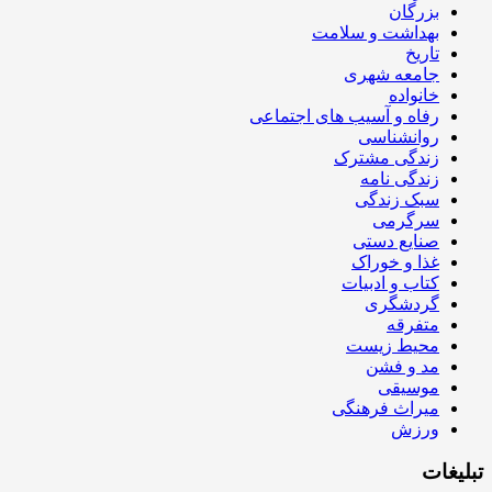
بزرگان
بهداشت و سلامت
تاریخ
جامعه شهری
خانواده
رفاه و آسیب های اجتماعی
روانشناسی
زندگی مشترک
زندگی نامه
سبک زندگی
سرگرمی
صنایع دستی
غذا و خوراک
کتاب و ادبیات
گردشگری
متفرقه
محیط زیست
مد و فشن
موسیقی
میراث فرهنگی
ورزش
تبلیغات