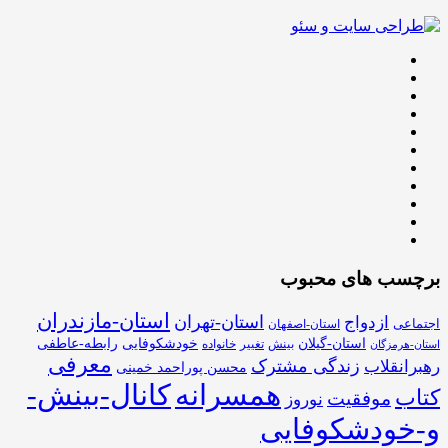
برچسب های محبوب
استان-مازندران
استان-تهران
ازدواج
اجتماعی
استان-اصفهان
استان-گیلان
خودشکوفایی
رابطه-عاطفی
بینش
تغییر
خانواده
استان-هرمزگان
معرفی
زندگی مشترک
رهبرانقلاب
محسن پوراحمد خمینی
همسرانه
کانال-بینش-
کتاب
موفقیت
نوروز
و-خودشکوفایی