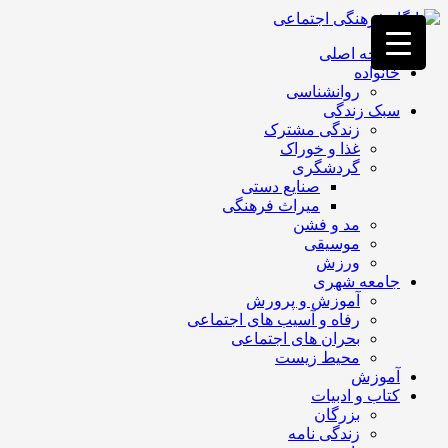
فصد
خون
صفحه اصلی
غرب
خانواده
تهران
روانشناسی
خشکشویی
سبک زندگی
تصفیه
زندگی مشترک
آب
غذا و خوراک
جرثقیل
گردشگری
برقی
a>
صنایع دستی
طراحی
میراث فرهنگی
سایت
مد و فشن
vip
موسیقی
امداد
ورزش
باتری
جامعه شهری
تهران
آموزش و پرورش
رفاه و آسیب های اجتماعی
بحران های اجتماعی
محیط زیست
آموزش
کتاب و ادبیات
بزرگان
زندگی نامه