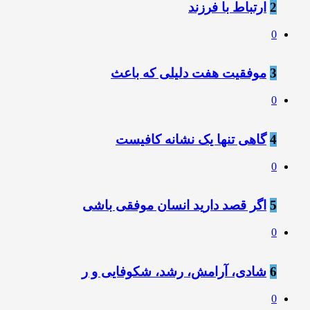
2
ارتباط با فرزند
0
3
موفقیت هفت دلیلی که باعث
0
4
️گاﻫﯽ ﺗﻨﻬﺎ ﯾﮏ ﻧﺸﺎﻧﻪ ﮐﺎﻓﯿﺴﺖ
0
5
اگر قصد دارید انسان موفقی باشی
0
6
شادی، آرامش، رشد، شکوفایی و ر
0