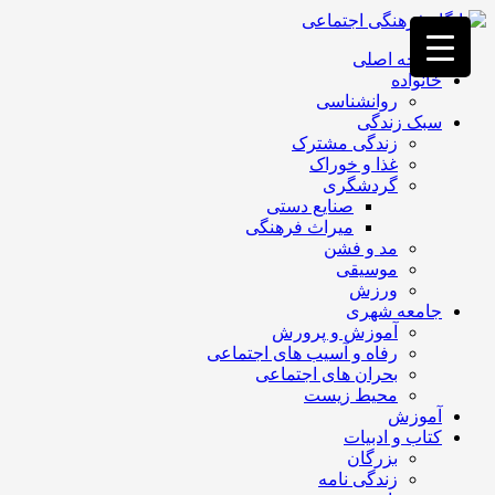
فصد
خون
صفحه اصلی
غرب
خانواده
تهران
روانشناسی
خشکشویی
سبک زندگی
تصفیه
زندگی مشترک
آب
غذا و خوراک
جرثقیل
گردشگری
برقی
a>
صنایع دستی
طراحی
میراث فرهنگی
سایت
مد و فشن
vip
موسیقی
امداد
ورزش
باتری
جامعه شهری
تهران
آموزش و پرورش
رفاه و آسیب های اجتماعی
بحران های اجتماعی
محیط زیست
آموزش
کتاب و ادبیات
بزرگان
زندگی نامه