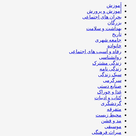
آموزش
آموزش و پرورش
بحران های اجتماعی
بزرگان
بهداشت و سلامت
تاریخ
جامعه شهری
خانواده
رفاه و آسیب های اجتماعی
روانشناسی
زندگی مشترک
زندگی نامه
سبک زندگی
سرگرمی
صنایع دستی
غذا و خوراک
کتاب و ادبیات
گردشگری
متفرقه
محیط زیست
مد و فشن
موسیقی
میراث فرهنگی