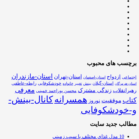
برچسب های محبوب
استان-مازندران
استان-تهران
ازدواج
اجتماعی
استان-اصفهان
استان-گیلان
خودشکوفایی
رابطه-عاطفی
بینش
تغییر
خانواده
استان-هرمزگان
معرفی
زندگی مشترک
رهبرانقلاب
محسن پوراحمد خمینی
همسرانه
کانال-بینش-
کتاب
موفقیت
نوروز
و-خودشکوفایی
مطالب جدید سایت
10 مدل غذای مختلف با سیب زمینی