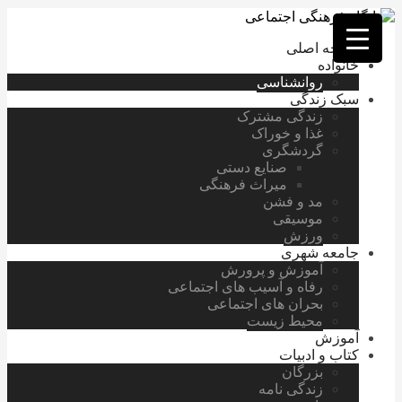
فصد
خون
صفحه اصلی
غرب
خانواده
تهران
روانشناسی
خشکشویی
سبک زندگی
تصفیه
زندگی مشترک
آب
غذا و خوراک
جرثقیل
گردشگری
برقی
a>
صنایع دستی
طراحی
میراث فرهنگی
سایت
مد و فشن
vip
موسیقی
امداد
ورزش
باتری
جامعه شهری
تهران
آموزش و پرورش
رفاه و آسیب های اجتماعی
بحران های اجتماعی
محیط زیست
آموزش
کتاب و ادبیات
بزرگان
زندگی نامه