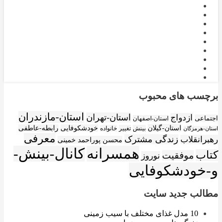
برچسب های محبوب
استان-مازندران
استان-تهران
ازدواج
اجتماعی
استان-اصفهان
استان-گیلان
خودشکوفایی
رابطه-عاطفی
بینش
تغییر
خانواده
استان-هرمزگان
معرفی
زندگی مشترک
رهبرانقلاب
محسن پوراحمد خمینی
همسرانه
کانال-بینش-
کتاب
موفقیت
نوروز
و-خودشکوفایی
مطالب جدید سایت
10 مدل غذای مختلف با سیب زمینی