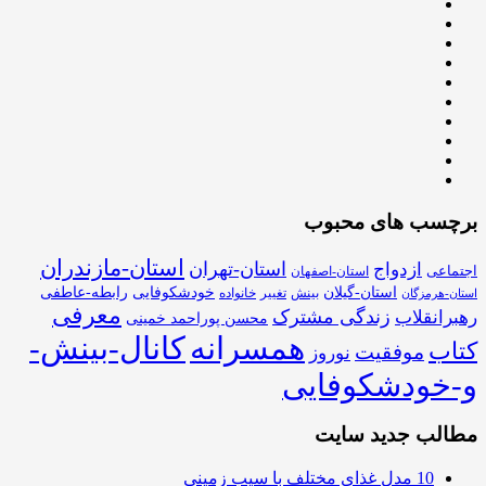
برچسب های محبوب
استان-مازندران
استان-تهران
ازدواج
اجتماعی
استان-اصفهان
استان-گیلان
خودشکوفایی
رابطه-عاطفی
بینش
تغییر
خانواده
استان-هرمزگان
معرفی
زندگی مشترک
رهبرانقلاب
محسن پوراحمد خمینی
همسرانه
کانال-بینش-
کتاب
موفقیت
نوروز
و-خودشکوفایی
مطالب جدید سایت
10 مدل غذای مختلف با سیب زمینی