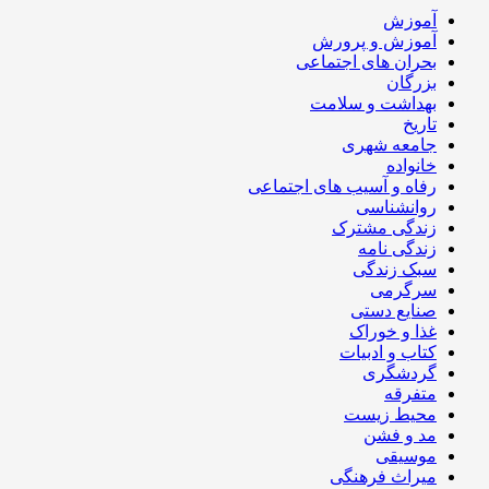
آموزش
آموزش و پرورش
بحران های اجتماعی
بزرگان
بهداشت و سلامت
تاریخ
جامعه شهری
خانواده
رفاه و آسیب های اجتماعی
روانشناسی
زندگی مشترک
زندگی نامه
سبک زندگی
سرگرمی
صنایع دستی
غذا و خوراک
کتاب و ادبیات
گردشگری
متفرقه
محیط زیست
مد و فشن
موسیقی
میراث فرهنگی