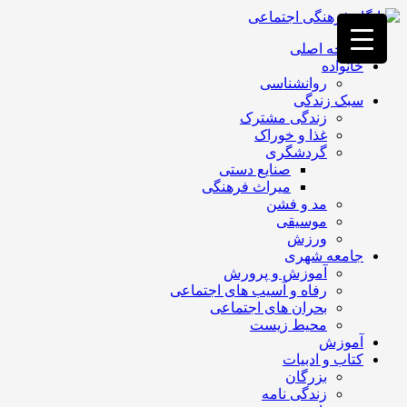
فصد
خون
صفحه اصلی
غرب
خانواده
تهران
روانشناسی
خشکشویی
سبک زندگی
تصفیه
زندگی مشترک
آب
غذا و خوراک
جرثقیل
گردشگری
برقی
a>
صنایع دستی
طراحی
میراث فرهنگی
سایت
مد و فشن
vip
موسیقی
امداد
ورزش
باتری
جامعه شهری
تهران
آموزش و پرورش
رفاه و آسیب های اجتماعی
بحران های اجتماعی
محیط زیست
آموزش
کتاب و ادبیات
بزرگان
زندگی نامه