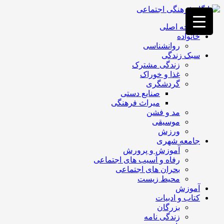
فصد
خون
صفحه اصلی
غرب
خانواده
تهران
روانشناسی
خشکشویی
سبک زندگی
تصفیه
زندگی مشترک
آب
غذا و خوراک
جرثقیل
گردشگری
برقی
a>
صنایع دستی
طراحی
میراث فرهنگی
سایت
مد و فشن
vip
موسیقی
امداد
ورزش
باتری
جامعه شهری
تهران
آموزش و پرورش
رفاه و آسیب های اجتماعی
بحران های اجتماعی
محیط زیست
آموزش
کتاب و ادبیات
بزرگان
زندگی نامه