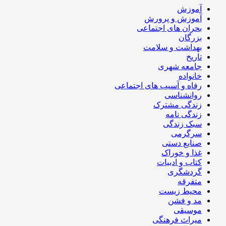
آموزش
آموزش و پرورش
بحران های اجتماعی
بزرگان
بهداشت و سلامت
تاریخ
جامعه شهری
خانواده
رفاه و آسیب های اجتماعی
روانشناسی
زندگی مشترک
زندگی نامه
سبک زندگی
سرگرمی
صنایع دستی
غذا و خوراک
کتاب و ادبیات
گردشگری
متفرقه
محیط زیست
مد و فشن
موسیقی
میراث فرهنگی