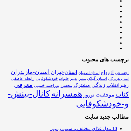
برچسب های محبوب
استان-مازندران
استان-تهران
ازدواج
اجتماعی
استان-اصفهان
استان-گیلان
خودشکوفایی
رابطه-عاطفی
بینش
تغییر
خانواده
استان-هرمزگان
معرفی
زندگی مشترک
رهبرانقلاب
محسن پوراحمد خمینی
همسرانه
کانال-بینش-
کتاب
موفقیت
نوروز
و-خودشکوفایی
مطالب جدید سایت
10 مدل غذای مختلف با سیب زمینی