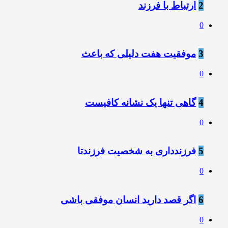
2
ارتباط با فرزند
0
3
موفقیت هفت دلیلی که باعث
0
4
️گاﻫﯽ ﺗﻨﻬﺎ ﯾﮏ ﻧﺸﺎﻧﻪ ﮐﺎﻓﯿﺴﺖ
0
5
فرزندداری به شخصیت فرزندتا
0
6
اگر قصد دارید انسان موفقی باشی
0