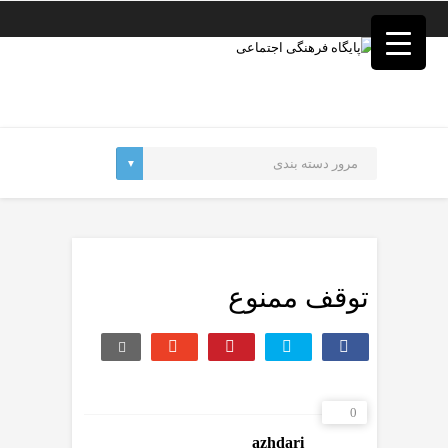
فصد
خون
غرب
تهران
خشکشویی
تصفیه
آب
جرثقیل
برقی
a>
طراحی
سایت
vip
امداد
توقف ممنوع
باتری
تهران
0
azhdari