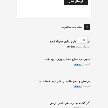
مطالب محبوب
0
چرات ییلاق زیبای سوادکوه
ارسال توسط
azhdari
مدیر جدید منابع انسانی وزارت بهداشت
توسط
azhdari
پرسش و پاسخ هایی از دکتر الهی قمشه ای
توسط
azhdari
گم گشته ام در هیاهوی تحول زمین
توسط
azhdari