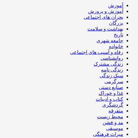
آموزش
آموزش و پرورش
بحران های اجتماعی
بزرگان
بهداشت و سلامت
تاریخ
جامعه شهری
خانواده
رفاه و آسیب های اجتماعی
روانشناسی
زندگی مشترک
زندگی نامه
سبک زندگی
سرگرمی
صنایع دستی
غذا و خوراک
کتاب و ادبیات
گردشگری
متفرقه
محیط زیست
مد و فشن
موسیقی
میراث فرهنگی