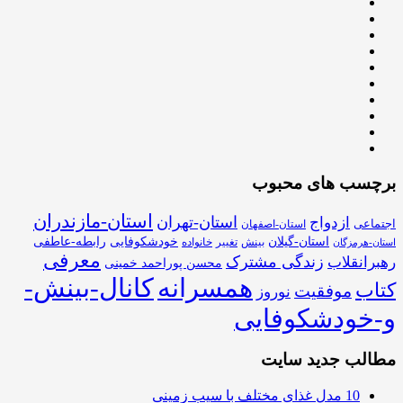
برچسب های محبوب
استان-مازندران
استان-تهران
ازدواج
اجتماعی
استان-اصفهان
استان-گیلان
خودشکوفایی
رابطه-عاطفی
بینش
تغییر
خانواده
استان-هرمزگان
معرفی
زندگی مشترک
رهبرانقلاب
محسن پوراحمد خمینی
همسرانه
کانال-بینش-
کتاب
موفقیت
نوروز
و-خودشکوفایی
مطالب جدید سایت
10 مدل غذای مختلف با سیب زمینی