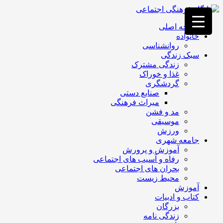
فصد
خون
صفحه اصلی
غرب
خانواده
تهران
روانشناسی
خشکشویی
سبک زندگی
تصفیه
زندگی مشترک
آب
غذا و خوراک
جرثقیل
گردشگری
برقی
a>
صنایع دستی
طراحی
میراث فرهنگی
سایت
مد و فشن
vip
موسیقی
امداد
ورزش
باتری
جامعه شهری
تهران
آموزش و پرورش
رفاه و آسیب های اجتماعی
بحران های اجتماعی
محیط زیست
آموزش
کتاب و ادبیات
بزرگان
زندگی نامه