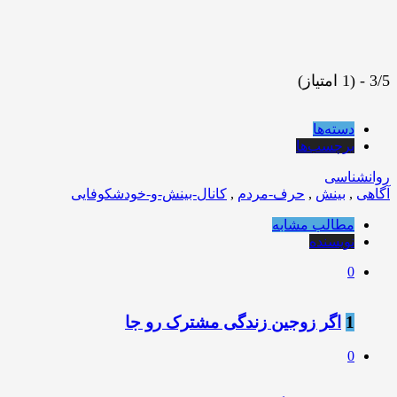
3/5 - (1 امتیاز)
دسته‌ها
برچسب‌ها
روانشناسی
آگاهی
,
بینش
,
حرف-مردم
,
کانال-بینش-و-خودشکوفایی
مطالب مشابه
نویسنده
0
1
️اگر زوجین زندگی مشترک رو جا
0