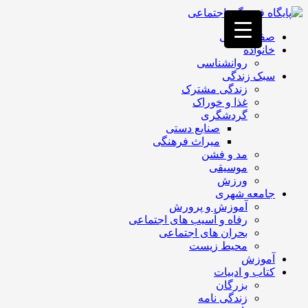
فصد
خون
صفحه اصلی
غرب
خانواده
تهران
روانشناسی
خشکشویی
سبک زندگی
تصفیه
زندگی مشترک
آب
غذا و خوراک
جرثقیل
گردشگری
برقی
a>
صنایع دستی
طراحی
میراث فرهنگی
سایت
مد و فشن
vip
موسیقی
امداد
ورزش
باتری
جامعه شهری
تهران
آموزش و پرورش
رفاه و آسیب های اجتماعی
بحران های اجتماعی
محیط زیست
آموزش
کتاب و ادبیات
بزرگان
زندگی نامه