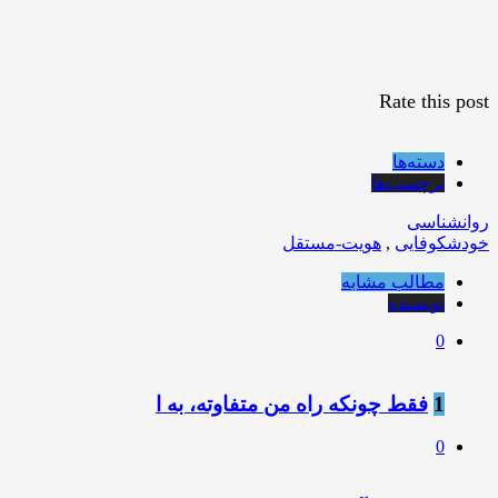
Rate this post
دسته‌ها
برچسب‌ها
روانشناسی
خودشکوفایی
,
هویت-مستقل
مطالب مشابه
نویسنده
0
1
فقط چونکه راه من متفاوته، به ا
0