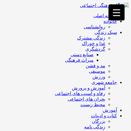
فصد
خون
صفحه اصلی
غرب
خانواده
تهران
روانشناسی
خشکشویی
سبک زندگی
تصفیه
زندگی مشترک
آب
غذا و خوراک
جرثقیل
گردشگری
برقی
a>
صنایع دستی
طراحی
میراث فرهنگی
سایت
مد و فشن
vip
موسیقی
امداد
ورزش
باتری
جامعه شهری
تهران
آموزش و پرورش
رفاه و آسیب های اجتماعی
بحران های اجتماعی
محیط زیست
آموزش
کتاب و ادبیات
بزرگان
زندگی نامه