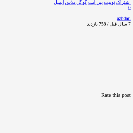
اشتراک
توییت
پین ایت
گوگل‌ پلاس
ایمیل
0
azhdari
7 سال قبل / 758
بازدید
Rate this post