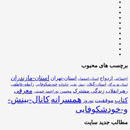
برچسب های محبوب
استان-مازندران
استان-تهران
ازدواج
اجتماعی
استان-اصفهان
استان-گیلان
خودشکوفایی
رابطه-عاطفی
بینش
تغییر
خانواده
استان-هرمزگان
معرفی
زندگی مشترک
رهبرانقلاب
محسن پوراحمد خمینی
همسرانه
کانال-بینش-
کتاب
موفقیت
نوروز
و-خودشکوفایی
مطالب جدید سایت