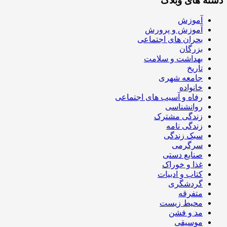
دسته های وبلاگ
آموزش
آموزش و پرورش
بحران های اجتماعی
بزرگان
بهداشت و سلامت
تاریخ
جامعه شهری
خانواده
رفاه و آسیب های اجتماعی
روانشناسی
زندگی مشترک
زندگی نامه
سبک زندگی
سرگرمی
صنایع دستی
غذا و خوراک
کتاب و ادبیات
گردشگری
متفرقه
محیط زیست
مد و فشن
موسیقی