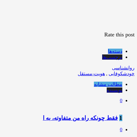
Rate this post
دسته‌ها
برچسب‌ها
روانشناسی
خودشکوفایی
,
هویت-مستقل
مطالب مشابه
نویسنده
0
1
فقط چونکه راه من متفاوته، به ا
0