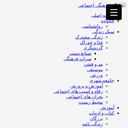
فصد
خون
صفحه اصلی
غرب
خانواده
تهران
روانشناسی
خشکشویی
سبک زندگی
تصفیه
زندگی مشترک
آب
غذا و خوراک
جرثقیل
گردشگری
برقی
a>
صنایع دستی
طراحی
میراث فرهنگی
سایت
مد و فشن
vip
موسیقی
امداد
ورزش
باتری
جامعه شهری
تهران
آموزش و پرورش
رفاه و آسیب های اجتماعی
بحران های اجتماعی
محیط زیست
آموزش
کتاب و ادبیات
بزرگان
زندگی نامه