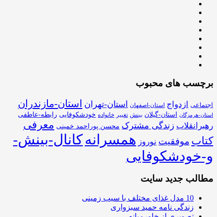
برچسب های محبوب
استان-مازندران
استان-تهران
ازدواج
اجتماعی
استان-اصفهان
استان-گیلان
خودشکوفایی
رابطه-عاطفی
بینش
تغییر
خانواده
استان-هرمزگان
معرفی
زندگی مشترک
رهبرانقلاب
محسن پوراحمد خمینی
همسرانه
کانال-بینش-
کتاب
موفقیت
نوروز
و-خودشکوفایی
مطالب جدید سایت
10 مدل غذای مختلف با سیب زمینی
زندگی نامه حمید سبزواری
تصویری از خاورمیانه