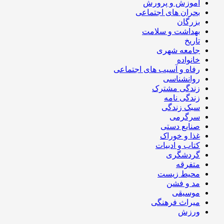
آموزش و پرورش
بحران های اجتماعی
بزرگان
بهداشت و سلامت
تاریخ
جامعه شهری
خانواده
رفاه و آسیب های اجتماعی
روانشناسی
زندگی مشترک
زندگی نامه
سبک زندگی
سرگرمی
صنایع دستی
غذا و خوراک
کتاب و ادبیات
گردشگری
متفرقه
محیط زیست
مد و فشن
موسیقی
میراث فرهنگی
ورزش