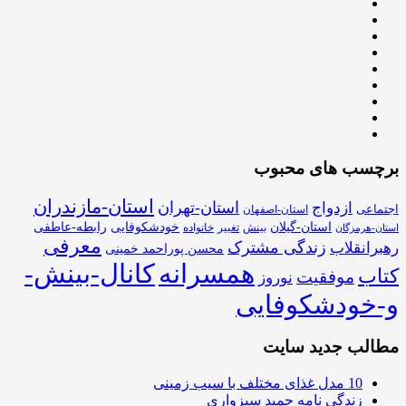
برچسب های محبوب
استان-مازندران
استان-تهران
ازدواج
اجتماعی
استان-اصفهان
استان-گیلان
خودشکوفایی
رابطه-عاطفی
بینش
تغییر
خانواده
استان-هرمزگان
معرفی
زندگی مشترک
رهبرانقلاب
محسن پوراحمد خمینی
همسرانه
کانال-بینش-
کتاب
موفقیت
نوروز
و-خودشکوفایی
مطالب جدید سایت
10 مدل غذای مختلف با سیب زمینی
زندگی نامه حمید سبزواری