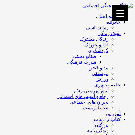
فصد
خون
صفحه اصلی
غرب
خانواده
تهران
روانشناسی
خشکشویی
سبک زندگی
تصفیه
زندگی مشترک
آب
غذا و خوراک
جرثقیل
گردشگری
برقی
a>
صنایع دستی
طراحی
میراث فرهنگی
سایت
مد و فشن
vip
موسیقی
امداد
ورزش
باتری
جامعه شهری
تهران
آموزش و پرورش
رفاه و آسیب های اجتماعی
بحران های اجتماعی
محیط زیست
آموزش
کتاب و ادبیات
بزرگان
زندگی نامه