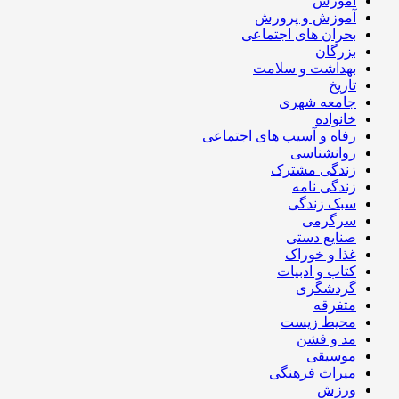
آموزش
آموزش و پرورش
بحران های اجتماعی
بزرگان
بهداشت و سلامت
تاریخ
جامعه شهری
خانواده
رفاه و آسیب های اجتماعی
روانشناسی
زندگی مشترک
زندگی نامه
سبک زندگی
سرگرمی
صنایع دستی
غذا و خوراک
کتاب و ادبیات
گردشگری
متفرقه
محیط زیست
مد و فشن
موسیقی
میراث فرهنگی
ورزش