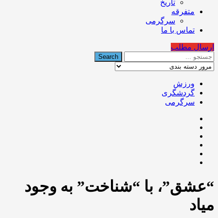
تاریخ
متفرقه
سرگرمی
تماس با ما
ارسال مطلب
ورزش
گردشگری
سرگرمی
“عشق”، با “شناخت” به وجود
میاد