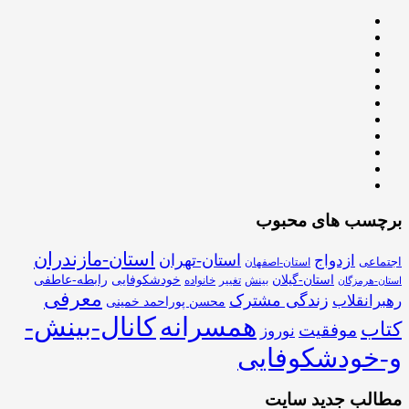
برچسب های محبوب
استان-مازندران
استان-تهران
ازدواج
اجتماعی
استان-اصفهان
استان-گیلان
خودشکوفایی
رابطه-عاطفی
بینش
تغییر
خانواده
استان-هرمزگان
معرفی
زندگی مشترک
رهبرانقلاب
محسن پوراحمد خمینی
همسرانه
کانال-بینش-
کتاب
موفقیت
نوروز
و-خودشکوفایی
مطالب جدید سایت