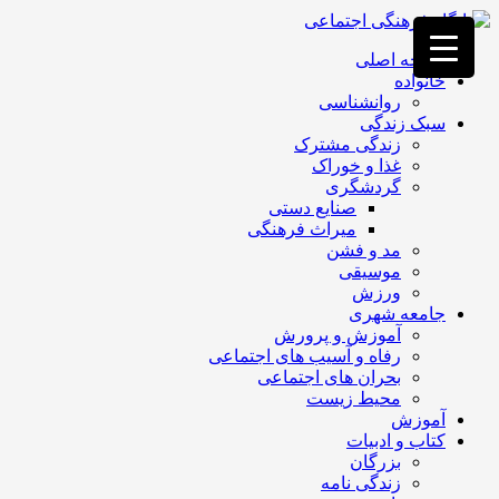
فصد
خون
صفحه اصلی
غرب
خانواده
تهران
روانشناسی
خشکشویی
سبک زندگی
تصفیه
زندگی مشترک
آب
غذا و خوراک
جرثقیل
گردشگری
برقی
a>
صنایع دستی
طراحی
میراث فرهنگی
سایت
مد و فشن
vip
موسیقی
امداد
ورزش
باتری
جامعه شهری
تهران
آموزش و پرورش
رفاه و آسیب های اجتماعی
بحران های اجتماعی
محیط زیست
آموزش
کتاب و ادبیات
بزرگان
زندگی نامه