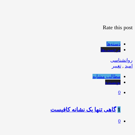
Rate this post
دسته‌ها
برچسب‌ها
روانشناسی
امید
,
تغییر
مطالب مشابه
نویسنده
0
1
️گاﻫﯽ ﺗﻨﻬﺎ ﯾﮏ ﻧﺸﺎﻧﻪ ﮐﺎﻓﯿﺴﺖ
0