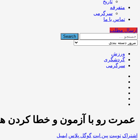
تاریخ
متفرقه
سرگرمی
تماس با ما
ارسال مطلب
ورزش
گردشگری
سرگرمی
عمرت رو با آزمون و خطا کردن هد
اشتراک
توییت
پین ایت
گوگل‌ پلاس
ایمیل