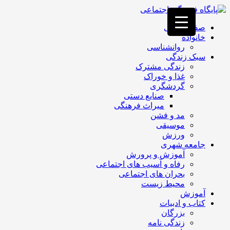
فصد
خون
صفحه اصلی
غرب
خانواده
تهران
روانشناسی
خشکشویی
سبک زندگی
تصفیه
زندگی مشترک
آب
غذا و خوراک
جرثقیل
گردشگری
برقی
a>
صنایع دستی
طراحی
میراث فرهنگی
سایت
مد و فشن
vip
موسیقی
امداد
ورزش
باتری
جامعه شهری
تهران
آموزش و پرورش
رفاه و آسیب های اجتماعی
بحران های اجتماعی
محیط زیست
آموزش
کتاب و ادبیات
بزرگان
زندگی نامه