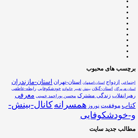
برچسب های محبوب
استان-مازندران
استان-تهران
ازدواج
اجتماعی
استان-اصفهان
استان-گیلان
خودشکوفایی
رابطه-عاطفی
بینش
تغییر
خانواده
استان-هرمزگان
معرفی
زندگی مشترک
رهبرانقلاب
محسن پوراحمد خمینی
همسرانه
کانال-بینش-
کتاب
موفقیت
نوروز
و-خودشکوفایی
مطالب جدید سایت