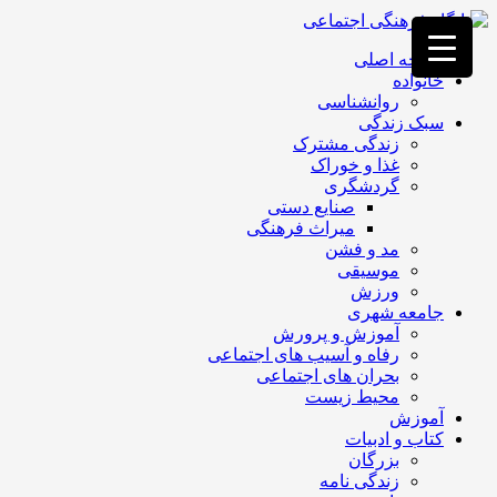
فصد
خون
صفحه اصلی
غرب
خانواده
تهران
روانشناسی
خشکشویی
سبک زندگی
تصفیه
زندگی مشترک
آب
غذا و خوراک
جرثقیل
گردشگری
برقی
a>
صنایع دستی
طراحی
میراث فرهنگی
سایت
مد و فشن
vip
موسیقی
امداد
ورزش
باتری
جامعه شهری
تهران
آموزش و پرورش
رفاه و آسیب های اجتماعی
بحران های اجتماعی
محیط زیست
آموزش
کتاب و ادبیات
بزرگان
زندگی نامه