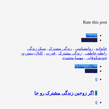
Rate this post
دسته‌ها
برچسب‌ها
خانواده
,
روانشناسی
,
زندگی مشترک
,
سبک زندگی
رابطه-عاطفی
,
زندگی مشترک
,
قدرت
,
کانال-بینش-و-
خودشکوفایی
,
مهسا-محمدی
مطالب مشابه
نویسنده
0
1
️اگر زوجین زندگی مشترک رو جا
0