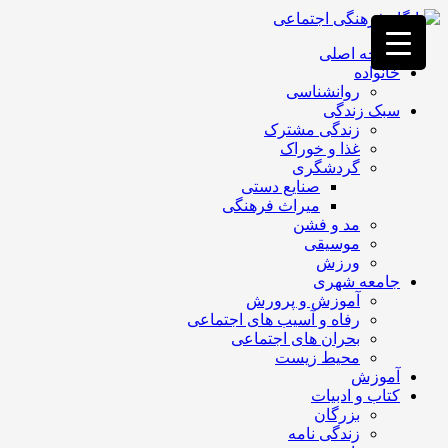
فصد
خون
صفحه اصلی
غرب
خانواده
تهران
روانشناسی
خشکشویی
سبک زندگی
تصفیه
زندگی مشترک
آب
غذا و خوراک
جرثقیل
گردشگری
برقی
a>
صنایع دستی
طراحی
میراث فرهنگی
سایت
مد و فشن
vip
موسیقی
امداد
ورزش
باتری
جامعه شهری
تهران
آموزش و پرورش
رفاه و آسیب های اجتماعی
بحران های اجتماعی
محیط زیست
آموزش
کتاب و ادبیات
بزرگان
زندگی نامه