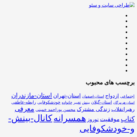
برچسب های محبوب
استان-مازندران
استان-تهران
ازدواج
اجتماعی
استان-اصفهان
استان-گیلان
خودشکوفایی
رابطه-عاطفی
بینش
تغییر
خانواده
استان-هرمزگان
معرفی
زندگی مشترک
رهبرانقلاب
محسن پوراحمد خمینی
همسرانه
کانال-بینش-
کتاب
موفقیت
نوروز
و-خودشکوفایی