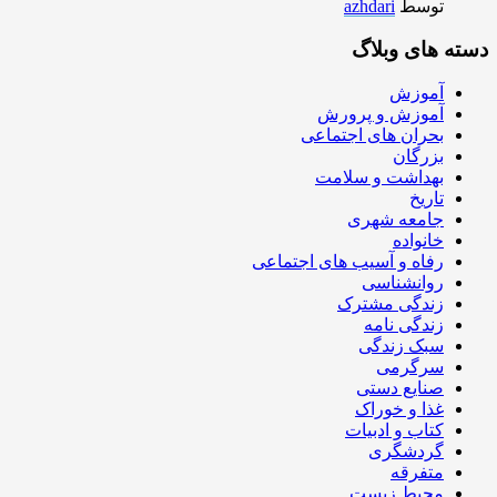
توسط
azhdari
دسته های وبلاگ
آموزش
آموزش و پرورش
بحران های اجتماعی
بزرگان
بهداشت و سلامت
تاریخ
جامعه شهری
خانواده
رفاه و آسیب های اجتماعی
روانشناسی
زندگی مشترک
زندگی نامه
سبک زندگی
سرگرمی
صنایع دستی
غذا و خوراک
کتاب و ادبیات
گردشگری
متفرقه
محیط زیست