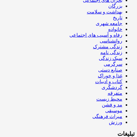
بحران های اجتماعی
بزرگان
بهداشت و سلامت
تاریخ
جامعه شهری
خانواده
رفاه و آسیب های اجتماعی
روانشناسی
زندگی مشترک
زندگی نامه
سبک زندگی
سرگرمی
صنایع دستی
غذا و خوراک
کتاب و ادبیات
گردشگری
متفرقه
محیط زیست
مد و فشن
موسیقی
میراث فرهنگی
ورزش
تبلیغات