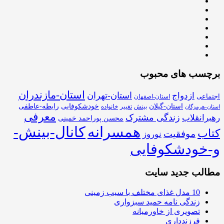
برچسب های محبوب
استان-مازندران
استان-تهران
ازدواج
اجتماعی
استان-اصفهان
استان-گیلان
خودشکوفایی
رابطه-عاطفی
بینش
تغییر
خانواده
استان-هرمزگان
معرفی
زندگی مشترک
رهبرانقلاب
محسن پوراحمد خمینی
همسرانه
کانال-بینش-
کتاب
موفقیت
نوروز
و-خودشکوفایی
مطالب جدید سایت
10 مدل غذای مختلف با سیب زمینی
زندگی نامه حمید سبزواری
تصویری از خاورمیانه
فرزندداری