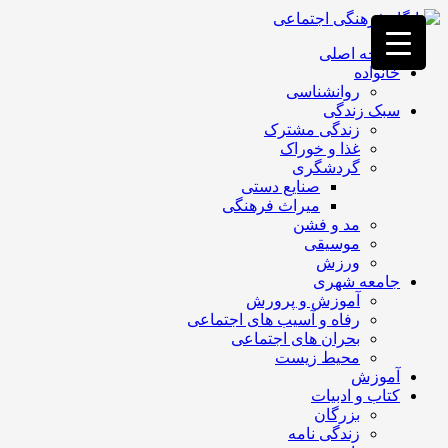
فصد
خون
صفحه اصلی
غرب
خانواده
تهران
روانشناسی
خشکشویی
سبک زندگی
تصفیه
زندگی مشترک
آب
غذا و خوراک
جرثقیل
گردشگری
برقی
a>
صنایع دستی
طراحی
میراث فرهنگی
سایت
مد و فشن
vip
موسیقی
امداد
ورزش
باتری
جامعه شهری
تهران
آموزش و پرورش
رفاه و آسیب های اجتماعی
بحران های اجتماعی
محیط زیست
آموزش
کتاب و ادبیات
بزرگان
زندگی نامه