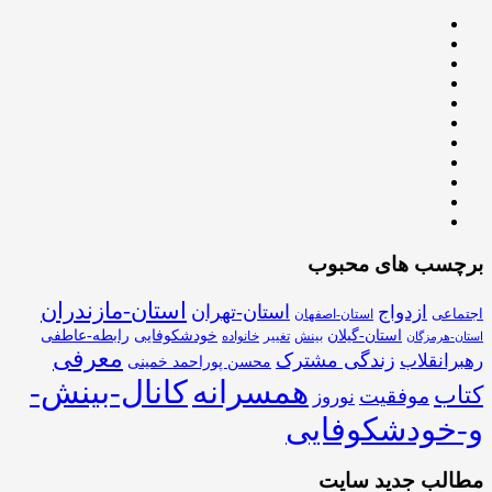
برچسب های محبوب
استان-مازندران
استان-تهران
ازدواج
اجتماعی
استان-اصفهان
استان-گیلان
خودشکوفایی
رابطه-عاطفی
بینش
تغییر
خانواده
استان-هرمزگان
معرفی
زندگی مشترک
رهبرانقلاب
محسن پوراحمد خمینی
همسرانه
کانال-بینش-
کتاب
موفقیت
نوروز
و-خودشکوفایی
مطالب جدید سایت