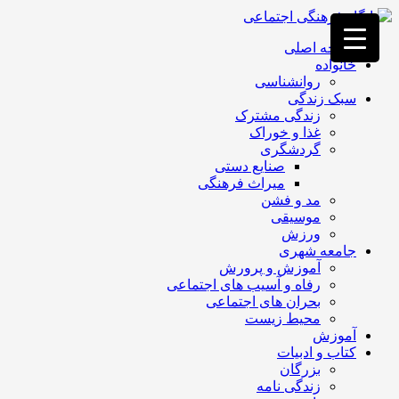
فصد
خون
صفحه اصلی
غرب
خانواده
تهران
روانشناسی
خشکشویی
سبک زندگی
تصفیه
زندگی مشترک
آب
غذا و خوراک
جرثقیل
گردشگری
برقی
a>
صنایع دستی
طراحی
میراث فرهنگی
سایت
مد و فشن
vip
موسیقی
امداد
ورزش
باتری
جامعه شهری
تهران
آموزش و پرورش
رفاه و آسیب های اجتماعی
بحران های اجتماعی
محیط زیست
آموزش
کتاب و ادبیات
بزرگان
زندگی نامه