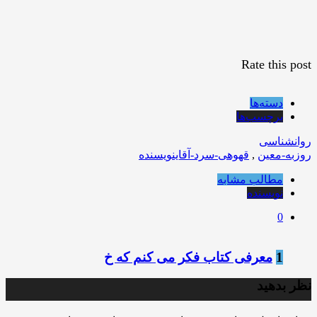
Rate this post
دسته‌ها
برچسب‌ها
روانشناسی
روزبه-معین
,
قهوهی-سرد-آقاینویسنده
مطالب مشابه
نویسنده
0
1
معرفی کتاب فکر می کنم که خ
نظر بدهید