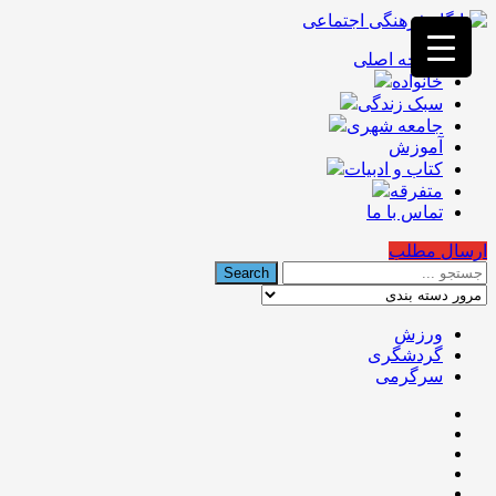
فصد
خون
صفحه اصلی
غرب
خانواده
تهران
خشکشویی
سبک زندگی
تصفیه
جامعه شهری
آب
آموزش
جرثقیل
کتاب و ادبیات
برقی
a>
متفرقه
طراحی
تماس با ما
سایت
vip
ارسال مطلب
امداد
باتری
تهران
ورزش
گردشگری
سرگرمی