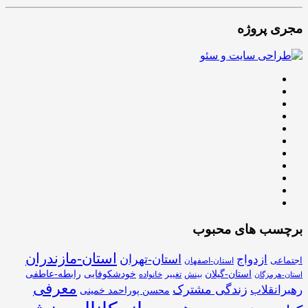
مجری پروژه
برچسب های محبوب
استان-مازندران
استان-تهران
ازدواج
اجتماعی
استان-اصفهان
استان-گیلان
خودشکوفایی
رابطه-عاطفی
بینش
تغییر
خانواده
استان-هرمزگان
معرفی
زندگی مشترک
رهبرانقلاب
محسن پوراحمد خمینی