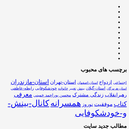
برچسب های محبوب
استان-مازندران
استان-تهران
ازدواج
اجتماعی
استان-اصفهان
استان-گیلان
خودشکوفایی
رابطه-عاطفی
بینش
تغییر
خانواده
استان-هرمزگان
معرفی
زندگی مشترک
رهبرانقلاب
محسن پوراحمد خمینی
همسرانه
کانال-بینش-
کتاب
موفقیت
نوروز
و-خودشکوفایی
مطالب جدید سایت