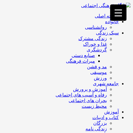
فصد
خون
صفحه اصلی
غرب
خانواده
تهران
روانشناسی
خشکشویی
سبک زندگی
تصفیه
زندگی مشترک
آب
غذا و خوراک
جرثقیل
گردشگری
برقی
a>
صنایع دستی
طراحی
میراث فرهنگی
سایت
مد و فشن
vip
موسیقی
امداد
ورزش
باتری
جامعه شهری
تهران
آموزش و پرورش
رفاه و آسیب های اجتماعی
بحران های اجتماعی
محیط زیست
آموزش
کتاب و ادبیات
بزرگان
زندگی نامه