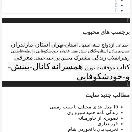
برچسب های محبوب
استان-مازندران
استان-تهران
ازدواج
اجتماعی
استان-اصفهان
استان-گیلان
خودشکوفایی
رابطه-عاطفی
بینش
تغییر
خانواده
استان-هرمزگان
معرفی
زندگی مشترک
رهبرانقلاب
محسن پوراحمد خمینی
همسرانه
کانال-بینش-
کتاب
موفقیت
نوروز
و-خودشکوفایی
مطالب جدید سایت
10 مدل غذای مختلف با سیب زمینی
زندگی نامه حمید سبزواری
تصویری از خاورمیانه
فرزندداری
تخریب بدن با نخوردن شام