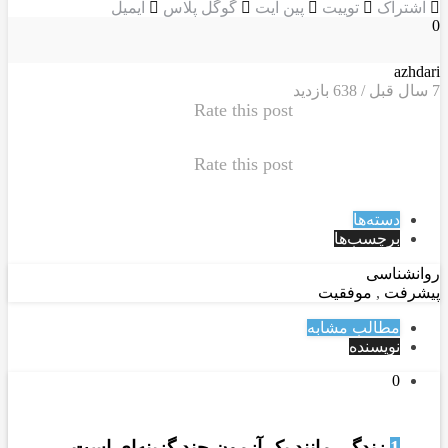
اشتراک
توییت
پین ایت
گوگل‌ پلاس
ایمیل
0
azhdari
7 سال قبل / 638
بازدید
Rate this post
Rate this post
دسته‌ها
برچسب‌ها
روانشناسی
پیشرفت
,
موفقیت
مطالب مشابه
نویسنده
0
1
زندگی مانند يک آزمون چند گزينه‌ای است