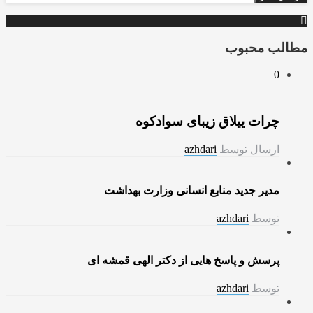
مطالب محبوب
0
چرات ییلاق زیبای سوادکوه
ارسال توسط
azhdari
مدیر جدید منابع انسانی وزارت بهداشت
توسط
azhdari
پرسش و پاسخ هایی از دکتر الهی قمشه ای
توسط
azhdari