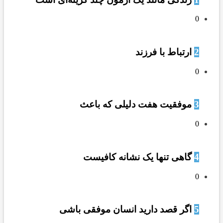
0
2
ارتباط با فرزند
0
3
موفقیت هفت دلیلی که باعث
0
4
️گاﻫﯽ ﺗﻨﻬﺎ ﯾﮏ ﻧﺸﺎﻧﻪ ﮐﺎﻓﯿﺴﺖ
0
5
اگر قصد دارید انسان موفقی باشی