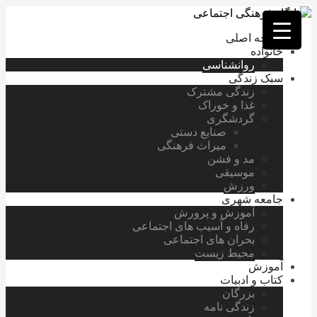
فصد
خون
صفحه اصلی
غرب
خانواده
تهران
روانشناسی
خشکشویی
سبک زندگی
تصفیه
زندگی مشترک
آب
غذا و خوراک
جرثقیل
گردشگری
برقی
a>
صنایع دستی
طراحی
میراث فرهنگی
سایت
مد و فشن
vip
موسیقی
امداد
ورزش
باتری
جامعه شهری
تهران
آموزش و پرورش
رفاه و آسیب های اجتماعی
بحران های اجتماعی
محیط زیست
آموزش
کتاب و ادبیات
بزرگان
زندگی نامه