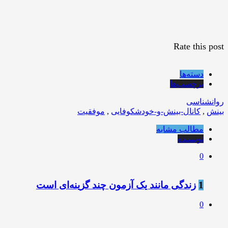
Rate this post
دسته‌ها
برچسب‌ها
روانشناسی
بینش
,
کانال-بینش-و-خودشکوفایی
,
موفقیت
مطالب مشابه
نویسنده
0
1
زندگی مانند يک آزمون چند گزينه‌ای است
0