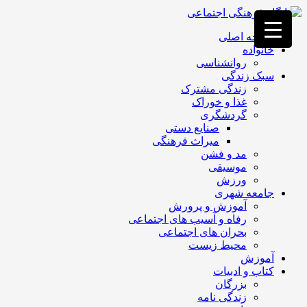
فصد
خون
صفحه اصلی
غرب
خانواده
تهران
روانشناسی
خشکشویی
سبک زندگی
تصفیه
زندگی مشترک
آب
غذا و خوراک
جرثقیل
گردشگری
برقی
a>
صنایع دستی
طراحی
میراث فرهنگی
سایت
مد و فشن
vip
موسیقی
امداد
ورزش
باتری
جامعه شهری
تهران
آموزش و پرورش
رفاه و آسیب های اجتماعی
بحران های اجتماعی
محیط زیست
آموزش
کتاب و ادبیات
بزرگان
زندگی نامه