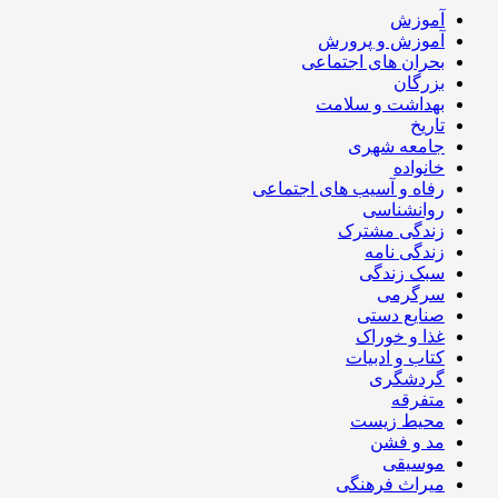
آموزش
آموزش و پرورش
بحران های اجتماعی
بزرگان
بهداشت و سلامت
تاریخ
جامعه شهری
خانواده
رفاه و آسیب های اجتماعی
روانشناسی
زندگی مشترک
زندگی نامه
سبک زندگی
سرگرمی
صنایع دستی
غذا و خوراک
کتاب و ادبیات
گردشگری
متفرقه
محیط زیست
مد و فشن
موسیقی
میراث فرهنگی