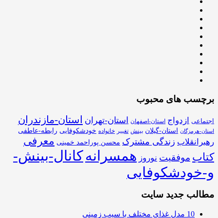
برچسب های محبوب
استان-مازندران
استان-تهران
ازدواج
اجتماعی
استان-اصفهان
استان-گیلان
خودشکوفایی
رابطه-عاطفی
بینش
تغییر
خانواده
استان-هرمزگان
معرفی
زندگی مشترک
رهبرانقلاب
محسن پوراحمد خمینی
همسرانه
کانال-بینش-
کتاب
موفقیت
نوروز
و-خودشکوفایی
مطالب جدید سایت
10 مدل غذای مختلف با سیب زمینی