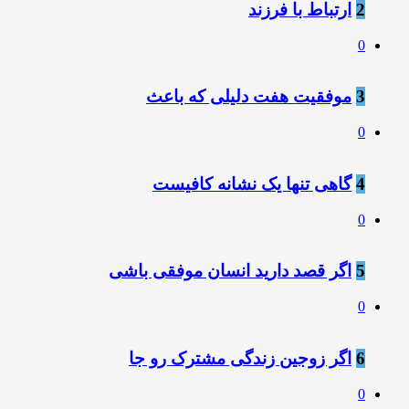
2
ارتباط با فرزند
0
3
موفقیت هفت دلیلی که باعث
0
4
️گاﻫﯽ ﺗﻨﻬﺎ ﯾﮏ ﻧﺸﺎﻧﻪ ﮐﺎﻓﯿﺴﺖ
0
5
اگر قصد دارید انسان موفقی باشی
0
6
️اگر زوجین زندگی مشترک رو جا
0