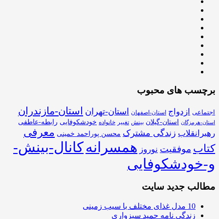
برچسب های محبوب
استان-مازندران
استان-تهران
ازدواج
اجتماعی
استان-اصفهان
استان-گیلان
خودشکوفایی
رابطه-عاطفی
بینش
تغییر
خانواده
استان-هرمزگان
معرفی
زندگی مشترک
رهبرانقلاب
محسن پوراحمد خمینی
همسرانه
کانال-بینش-
کتاب
موفقیت
نوروز
و-خودشکوفایی
مطالب جدید سایت
10 مدل غذای مختلف با سیب زمینی
زندگی نامه حمید سبزواری