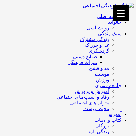
فصد
خون
صفحه اصلی
غرب
خانواده
تهران
روانشناسی
خشکشویی
سبک زندگی
تصفیه
زندگی مشترک
آب
غذا و خوراک
جرثقیل
گردشگری
برقی
a>
صنایع دستی
طراحی
میراث فرهنگی
سایت
مد و فشن
vip
موسیقی
امداد
ورزش
باتری
جامعه شهری
تهران
آموزش و پرورش
رفاه و آسیب های اجتماعی
بحران های اجتماعی
محیط زیست
آموزش
کتاب و ادبیات
بزرگان
زندگی نامه