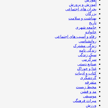
آموزش و پرورش
بحران های اجتماعی
بزرگان
بهداشت و سلامت
تاریخ
جامعه شهری
خانواده
رفاه و آسیب های اجتماعی
روانشناسی
زندگی مشترک
زندگی نامه
سبک زندگی
سرگرمی
صنایع دستی
غذا و خوراک
کتاب و ادبیات
گردشگری
متفرقه
محیط زیست
مد و فشن
موسیقی
میراث فرهنگی
ورزش