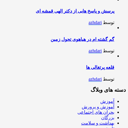
پرسش و پاسخ هایی از دکتر الهی قمشه ای
توسط
azhdari
گم گشته ام در هیاهوی تحول زمین
توسط
azhdari
قلعه پرتغالی ها
توسط
azhdari
دسته های وبلاگ
آموزش
آموزش و پرورش
بحران های اجتماعی
بزرگان
بهداشت و سلامت