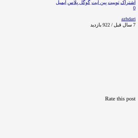
اشتراک
توییت
پین ایت
گوگل‌ پلاس
ایمیل
0
azhdari
7 سال قبل / 922
بازدید
Rate this post