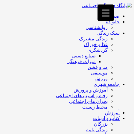
فصد
خون
صفحه اصلی
غرب
خانواده
تهران
روانشناسی
خشکشویی
سبک زندگی
تصفیه
زندگی مشترک
آب
غذا و خوراک
جرثقیل
گردشگری
برقی
a>
صنایع دستی
طراحی
میراث فرهنگی
سایت
مد و فشن
vip
موسیقی
امداد
ورزش
باتری
جامعه شهری
تهران
آموزش و پرورش
رفاه و آسیب های اجتماعی
بحران های اجتماعی
محیط زیست
آموزش
کتاب و ادبیات
بزرگان
زندگی نامه