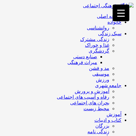
فصد
خون
صفحه اصلی
غرب
خانواده
تهران
روانشناسی
خشکشویی
سبک زندگی
تصفیه
زندگی مشترک
آب
غذا و خوراک
جرثقیل
گردشگری
برقی
a>
صنایع دستی
طراحی
میراث فرهنگی
سایت
مد و فشن
vip
موسیقی
امداد
ورزش
باتری
جامعه شهری
تهران
آموزش و پرورش
رفاه و آسیب های اجتماعی
بحران های اجتماعی
محیط زیست
آموزش
کتاب و ادبیات
بزرگان
زندگی نامه