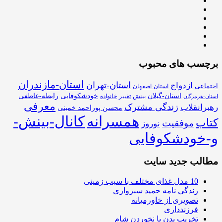
برچسب های محبوب
استان-مازندران
استان-تهران
ازدواج
اجتماعی
استان-اصفهان
استان-گیلان
خودشکوفایی
رابطه-عاطفی
بینش
تغییر
خانواده
استان-هرمزگان
معرفی
زندگی مشترک
رهبرانقلاب
محسن پوراحمد خمینی
همسرانه
کانال-بینش-
کتاب
موفقیت
نوروز
و-خودشکوفایی
مطالب جدید سایت
10 مدل غذای مختلف با سیب زمینی
زندگی نامه حمید سبزواری
تصویری از خاورمیانه
فرزندداری
تخریب بدن با نخوردن شام