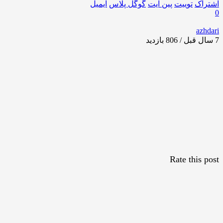
اشتراک
توییت
پین ایت
گوگل‌ پلاس
ایمیل
0
azhdari
7 سال قبل / 806
بازدید
Rate this post