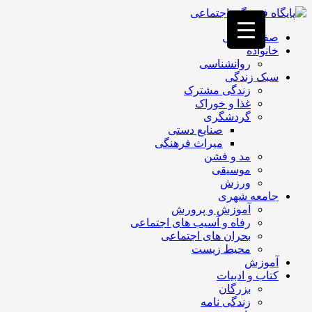
فصد
خون
صفحه اصلی
غرب
خانواده
تهران
روانشناسی
خشکشویی
سبک زندگی
تصفیه
زندگی مشترک
آب
غذا و خوراک
جرثقیل
گردشگری
برقی
a>
صنایع دستی
طراحی
میراث فرهنگی
سایت
مد و فشن
vip
موسیقی
امداد
ورزش
باتری
جامعه شهری
تهران
آموزش و پرورش
رفاه و آسیب های اجتماعی
بحران های اجتماعی
محیط زیست
آموزش
کتاب و ادبیات
بزرگان
زندگی نامه