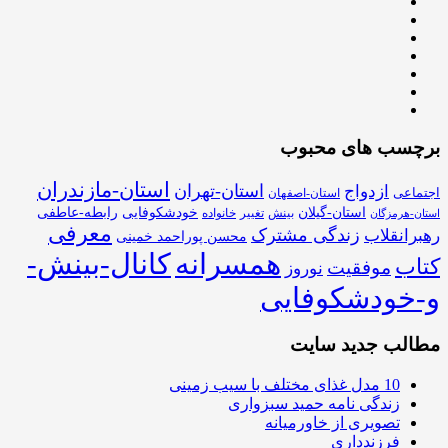
برچسب های محبوب
استان-مازندران
استان-تهران
ازدواج
اجتماعی
استان-اصفهان
استان-گیلان
خودشکوفایی
رابطه-عاطفی
بینش
تغییر
خانواده
استان-هرمزگان
معرفی
زندگی مشترک
رهبرانقلاب
محسن پوراحمد خمینی
همسرانه
کانال-بینش-
کتاب
موفقیت
نوروز
و-خودشکوفایی
مطالب جدید سایت
10 مدل غذای مختلف با سیب زمینی
زندگی نامه حمید سبزواری
تصویری از خاورمیانه
فرزندداری