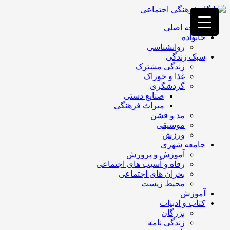
فصد
خون
صفحه اصلی
غرب
خانواده
تهران
روانشناسی
خشکشویی
سبک زندگی
تصفیه
زندگی مشترک
آب
غذا و خوراک
جرثقیل
گردشگری
برقی
a>
صنایع دستی
طراحی
میراث فرهنگی
سایت
مد و فشن
vip
موسیقی
امداد
ورزش
باتری
جامعه شهری
تهران
آموزش و پرورش
رفاه و آسیب های اجتماعی
بحران های اجتماعی
محیط زیست
آموزش
کتاب و ادبیات
بزرگان
زندگی نامه