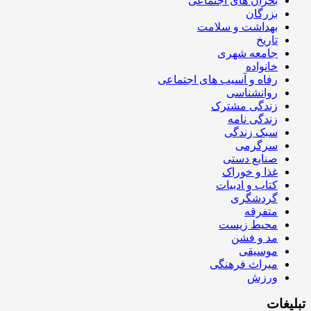
بحران های اجتماعی
بزرگان
بهداشت و سلامت
تاریخ
جامعه شهری
خانواده
رفاه و آسیب های اجتماعی
روانشناسی
زندگی مشترک
زندگی نامه
سبک زندگی
سرگرمی
صنایع دستی
غذا و خوراک
کتاب و ادبیات
گردشگری
متفرقه
محیط زیست
مد و فشن
موسیقی
میراث فرهنگی
ورزش
تبلیغات